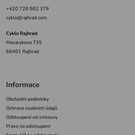
a
c
+420 728 582 379
t
í
cyklo@rajhrad.com
p
í
r
v
Cyklo Rajhrad
k
Masarykova 735
y
66461 Rajhrad
v
ý
p
i
s
Informace
u
Obchodní podmínky
Ochrana osobních údajů
Odstoupení od smlouvy
Právo na odstoupení