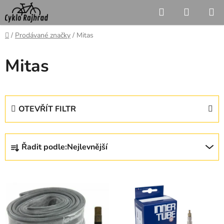
Přejít
Hledat
NÁKUP
na
KOŠÍK
obsah
Domů
/
Prodávané značky
/
Mitas
Mitas
OTEVŘÍT FILTR
Ř
Řadit podle:
Nejlevnější
a
z
V
e
ý
n
p
í
i
p