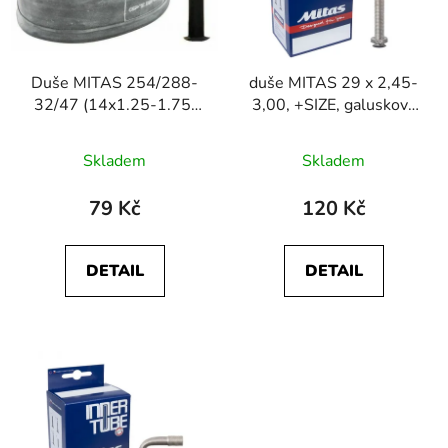
s
r
p
o
r
d
Duše MITAS 254/288-
duše MITAS 29 x 2,45-
o
u
32/47 (14x1.25-1.75)
3,00, +SIZE, galuskový
d
k
AV35
v.FV47
u
t
Skladem
Skladem
k
ů
t
79 Kč
120 Kč
ů
DETAIL
DETAIL