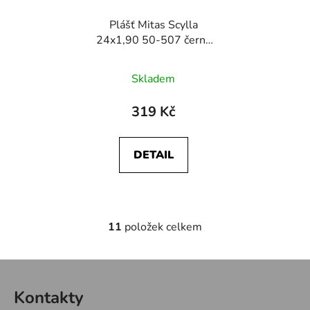
Plášť Mitas Scylla
24x1,90 50-507 černý
V75
Skladem
319 Kč
DETAIL
11
položek celkem
O
v
l
Z
á
á
d
Kontakty
p
a