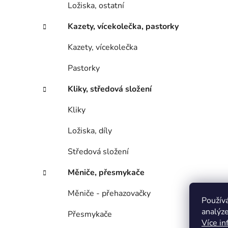
Ložiska, ostatní
Kazety, vícekolečka, pastorky
Kazety, vícekolečka
Pastorky
Kliky, středová složení
Kliky
Ložiska, díly
Středová složení
Měniče, přesmykače
Měniče - přehazovačky
Použív
analýze
Přesmykače
Více in