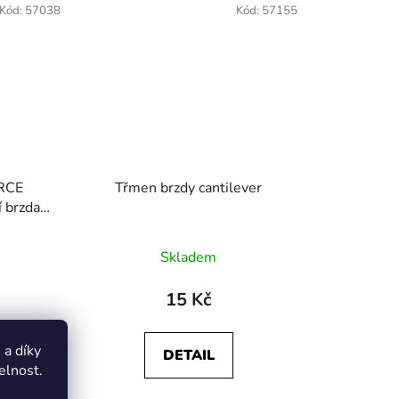
Kód:
57038
Kód:
57155
ORCE
Třmen brzdy cantilever
 brzda
Skladem
15 Kč
a díky
DETAIL
elnost.