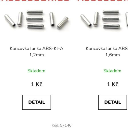
p
s
p
r
o
d
Koncovka lanka ABS-Kl-A
Koncovka lanka ABS
u
1,2mm
1,6mm
k
t
Skladem
Skladem
ů
1 Kč
1 Kč
DETAIL
DETAIL
Kód:
57146