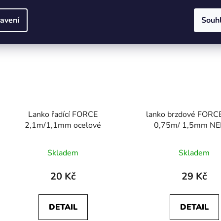
Kód:
57041
avení
Souh
Lanko řadící FORCE
lanko brzdové FOR
2,1m/1,1mm ocelové
0,75m/ 1,5mm N
Skladem
Skladem
20 Kč
29 Kč
DETAIL
DETAIL