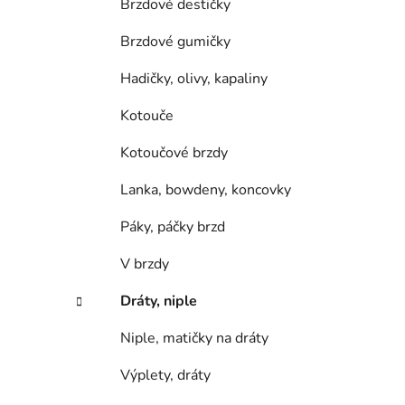
Brzdové destičky
i
Brzdové gumičky
Hadičky, olivy, kapaliny
Kotouče
Kotoučové brzdy
Lanka, bowdeny, koncovky
Páky, páčky brzd
V brzdy
Dráty, niple
Niple, matičky na dráty
Výplety, dráty