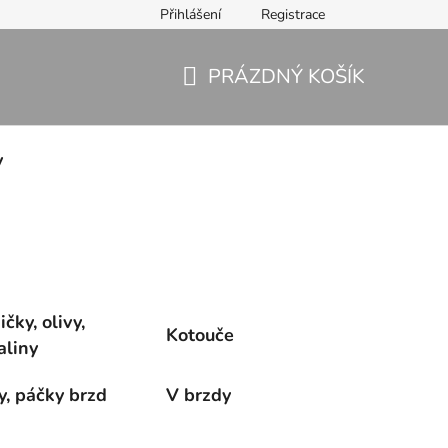
Přihlášení
Registrace
PRÁZDNÝ KOŠÍK
NÁKUPNÍ
KOŠÍK
y
čky, olivy,
Kotouče
aliny
y, páčky brzd
V brzdy