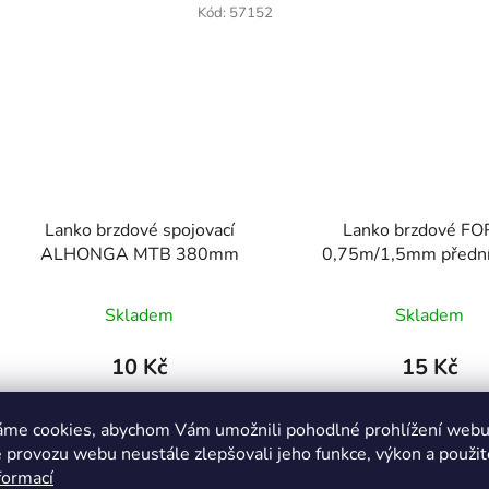
Kód:
57152
Lanko brzdové spojovací
Lanko brzdové F
ALHONGA MTB 380mm
0,75m/1,5mm přední
ocelové
Skladem
Skladem
10 Kč
15 Kč
áme cookies, abychom Vám umožnili pohodlné prohlížení webu 
DETAIL
DETAIL
 provozu webu neustále zlepšovali jeho funkce, výkon a použit
formací