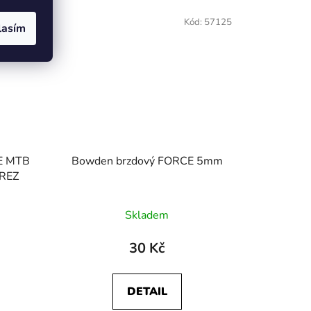
Kód:
57047
Kód:
57125
lasím
CE MTB
Bowden brzdový FORCE 5mm
EREZ
Skladem
30 Kč
DETAIL