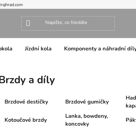
@rajhrad.com
okola
Jízdní kola
Komponenty a náhradní díl
Brzdy a díly
Hadi
Brzdové destičky
Brzdové gumičky
kap
Lanka, bowdeny,
Kotoučové brzdy
Pák
koncovky