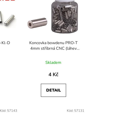
í
p
r
o
d
u
k
-Kl-D
Koncovka bowdenu PRO-T
t
4mm stříbrná CNC (láhev
ů
250ks)
Skladem
4 Kč
DETAIL
Kód:
57143
Kód:
57131