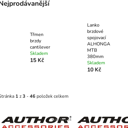
Nejprodávanější
Lanko
brzdové
Třmen
spojovací
brzdy
ALHONGA
cantilever
MTB
Skladem
380mm
15 Kč
Skladem
10 Kč
Stránka
1
z
3
-
46
položek celkem
V
ý
Kód:
57134