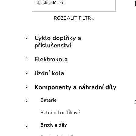
Na skladě
45
p
a
ROZBALIT FILTR
n
e
K
Přeskočit
l
Cyklo doplňky a
a
kategorie
příslušenství
t
e
Elektrokola
g
o
Jízdní kola
r
i
Komponenty a náhradní díly
e
Baterie
Baterie knoflíkové
Brzdy a díly