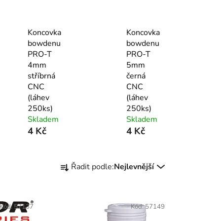
Koncovka
Koncovka
bowdenu
bowdenu
PRO-T
PRO-T
4mm
5mm
stříbrná
černá
CNC
CNC
(láhev
(láhev
250ks)
250ks)
Skladem
Skladem
4 Kč
4 Kč
Ř
Řadit podle:
Nejlevnější
a
z
e
Kód:
57137
Kód:
57149
n