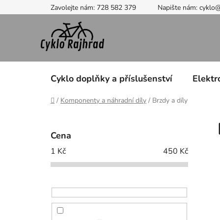
Přejít
Zavolejte nám: 728 582 379
Napište nám: cyklo
na
obsah
Cyklo doplňky a příslušenství
Elektr
Domů
/
Komponenty a náhradní díly
/
Brzdy a díly
P
o
Cena
s
1
Kč
450
Kč
t
r
a
n
n
í