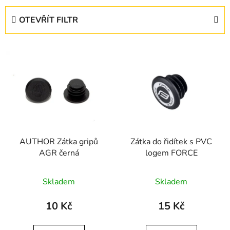
e
OTEVŘÍT FILTR
n
í
V
p
ý
r
p
o
i
d
s
u
p
k
r
t
AUTHOR Zátka gripů
Zátka do řidítek s PVC
o
ů
AGR černá
logem FORCE
d
u
Skladem
Skladem
k
t
10 Kč
15 Kč
ů