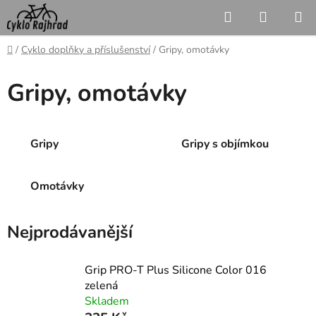
Přejít
Hledat
NÁKUP
na
KOŠÍK
obsah
Domů
/
Cyklo doplňky a příslušenství
/
Gripy, omotávky
Gripy, omotávky
Gripy
Gripy s objímkou
Omotávky
Nejprodávanější
Grip PRO-T Plus Silicone Color 016
zelená
Skladem