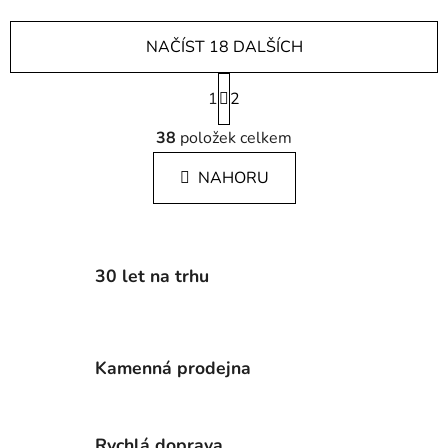
NAČÍST 18 DALŠÍCH
S
1
t
2
r
O
á
38
položek celkem
v
n
l
k
NAHORU
á
o
d
v
a
á
c
n
í
í
30 let na trhu
p
r
v
k
Kamenná prodejna
y
v
ý
Rychlá doprava