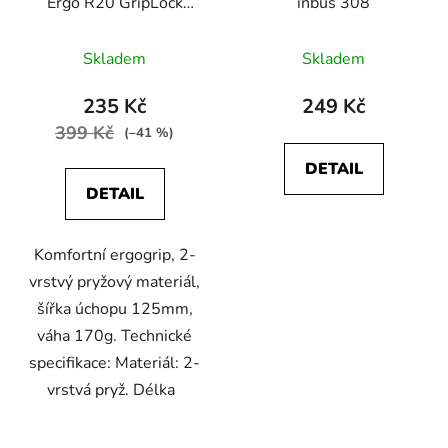
Ergo R20 GripLock
inbus 308
šedá/černá
Skladem
Skladem
235 Kč
249 Kč
399 Kč
(–41 %)
DETAIL
DETAIL
Komfortní ergogrip, 2-
vrstvý pryžový materiál,
šířka úchopu 125mm,
váha 170g. Technické
specifikace: Materiál: 2-
vrstvá pryž. Délka