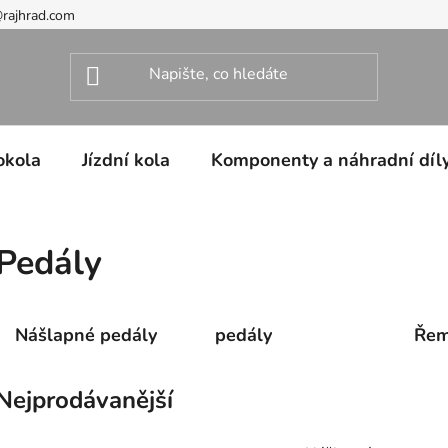
@rajhrad.com
okola
Jízdní kola
Komponenty a náhradní díl
Pedály
Nášlapné pedály
pedály
Řem
Nejprodávanější