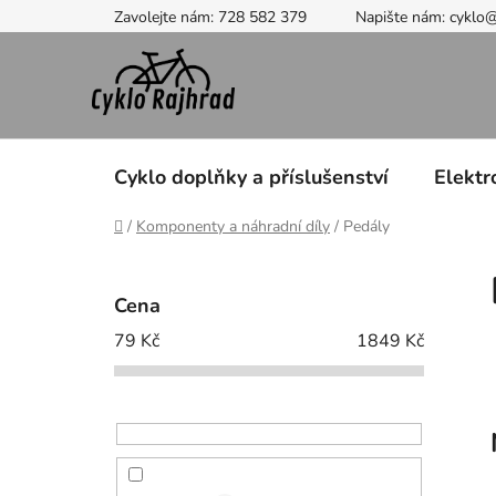
Přejít
Zavolejte nám: 728 582 379
Napište nám: cyklo
na
obsah
Cyklo doplňky a příslušenství
Elektr
Domů
/
Komponenty a náhradní díly
/
Pedály
P
o
Cena
s
79
Kč
1849
Kč
t
r
a
n
n
í