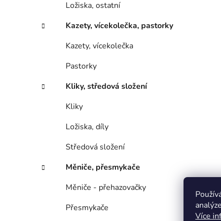
Ložiska, ostatní
Kazety, vícekolečka, pastorky
Kazety, vícekolečka
Pastorky
Kliky, středová složení
Kliky
Ložiska, díly
Středová složení
Měniče, přesmykače
Měniče - přehazovačky
Použív
analýze
Přesmykače
Více in