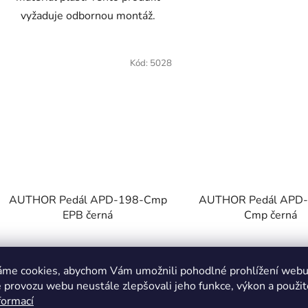
vyžaduje odbornou montáž.
Kód:
5028
AUTHOR Pedál APD-198-Cmp
AUTHOR Pedál APD-
EPB černá
Cmp černá
Skladem
Skladem
áme cookies, abychom Vám umožnili pohodlné prohlížení webu 
199 Kč
199 Kč
 provozu webu neustále zlepšovali jeho funkce, výkon a použit
formací