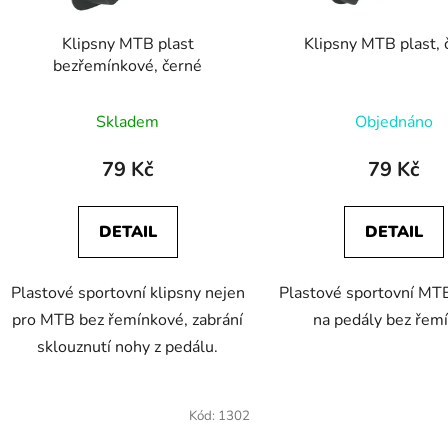
o
d
Klipsny MTB plast
Klipsny MTB plast, 
u
bezřemínkové, černé
k
t
Skladem
Objednáno
ů
79 Kč
79 Kč
DETAIL
DETAIL
Plastové sportovní klipsny nejen
Plastové sportovní MTB
pro MTB bez řemínkové, zabrání
na pedály bez řem
sklouznutí nohy z pedálu.
Kód:
1302