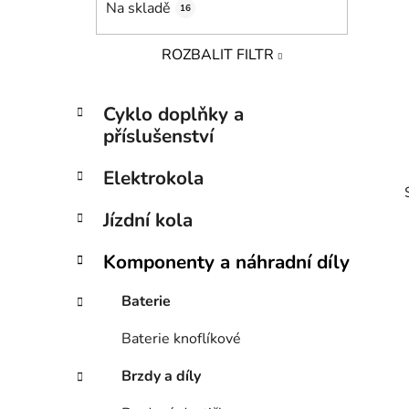
Na skladě
16
p
a
ROZBALIT FILTR
n
e
K
Přeskočit
l
Cyklo doplňky a
a
kategorie
příslušenství
t
e
Elektrokola
g
o
Jízdní kola
r
i
Komponenty a náhradní díly
e
Baterie
i
Baterie knoflíkové
Brzdy a díly