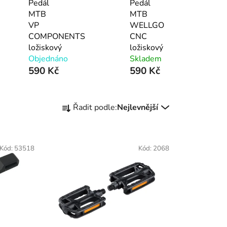
Pedál
Pedál
MTB
MTB
VP
WELLGO
COMPONENTS
CNC
ložiskový
ložiskový
Objednáno
Skladem
590 Kč
590 Kč
Ř
Řadit podle:
Nejlevnější
a
z
e
Kód:
53518
Kód:
2068
n
í
p
r
o
d