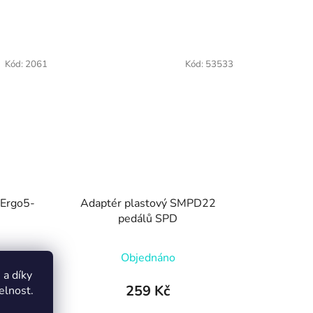
Kód:
2061
Kód:
53533
Ergo5-
Adaptér plastový SMPD22
pedálů SPD
Objednáno
a díky
259 Kč
elnost.