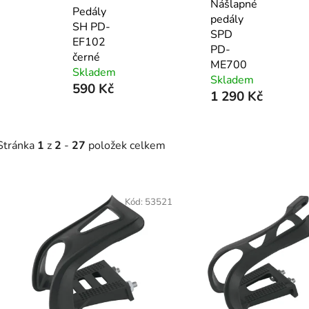
Nášlapné
Pedály
pedály
SH PD-
SPD
EF102
PD-
černé
ME700
Skladem
Skladem
590 Kč
1 290 Kč
Stránka
1
z
2
-
27
položek celkem
V
ý
Kód:
53521
p
s
p
r