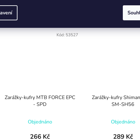
DETAIL
DETAIL
avení
Souh
Kód:
53527
Zarážky-kufry MTB FORCE EPC
Zarážky-kufry Shima
- SPD
SM-SH56
Objednáno
Objednáno
266 Kč
289 Kč