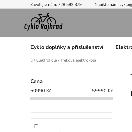
Přejít
Zavolejte nám: 728 582 379
Napište nám: cyklo
na
obsah
Cyklo doplňky a příslušenství
Elektr
Domů
/
Elektrokola
/
Treková elektrokola
P
o
Cena
s
50990
Kč
59990
Kč
t
r
a
n
n
í