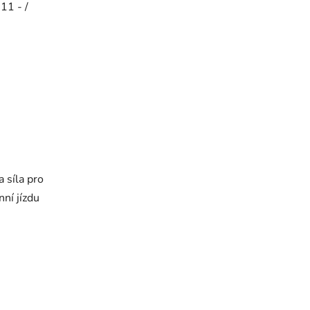
k
11 - /
t
ů
 síla pro
ní jízdu