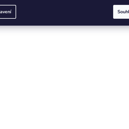
avení
Souh