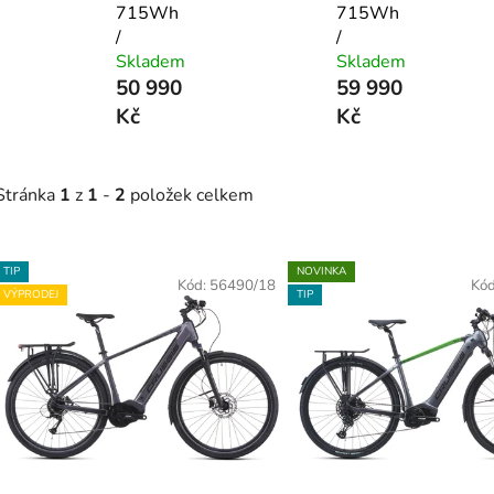
715Wh
715Wh
/
/
Skladem
Skladem
50 990
59 990
Kč
Kč
Stránka
1
z
1
-
2
položek celkem
V
TIP
NOVINKA
ý
Kód:
56490/18
Kó
VÝPRODEJ
TIP
p
s
p
r
o
d