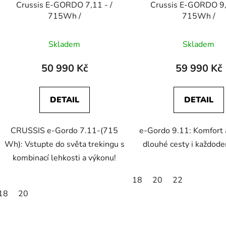
Crussis E-GORDO 7,11 - /
Crussis E-GORDO 9,
u
715Wh /
715Wh /
k
t
Skladem
Skladem
ů
50 990 Kč
59 990 Kč
DETAIL
DETAIL
CRUSSIS e-Gordo 7.11-(715
e-Gordo 9.11: Komfort a
Wh): Vstupte do světa trekingu s
dlouhé cesty i každoden
kombinací lehkosti a výkonu!
18
20
22
18
20
O