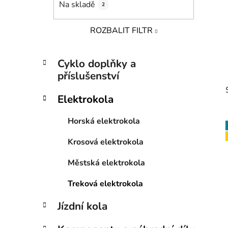
Na skladě
2
p
a
ROZBALIT FILTR
n
e
K
Přeskočit
l
Cyklo doplňky a
a
kategorie
příslušenství
t
e
Elektrokola
g
o
Horská elektrokola
r
i
Krosová elektrokola
e
i
Městská elektrokola
Treková elektrokola
Jízdní kola