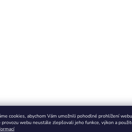
áme cookies, abychom Vám umožnili pohodlné prohlížení webu 
 provozu webu neustále zlepšovali jeho funkce, výkon a použit
formací