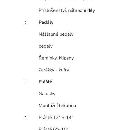
Příslušenství, náhradní díly
Pedály
Nášlapné pedály
pedály
Řemínky, klipsny
Zarážky - kufry
Pláště
Galusky
Montážní tekutina
Pláště 12" + 14"
Pláště 6"- 10"