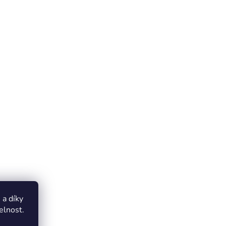
a díky
elnost.