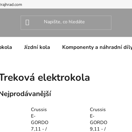
@rajhrad.com
okola
Jízdní kola
Komponenty a náhradní díl
Treková elektrokola
Nejprodávanější
Crussis
Crussis
E-
E-
GORDO
GORDO
7,11 - /
9,11 - /