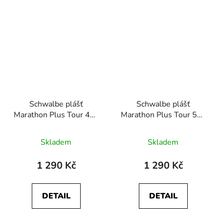
Schwalbe plášť
Schwalbe plášť
Marathon Plus Tour 47-
Marathon Plus Tour 50-
622 Addix E
622 AddixE
SmartDualGuard
SmartDualGuard
Skladem
Skladem
černá+reflexní pruh
černá+reflexní pruh
1 290 Kč
1 290 Kč
DETAIL
DETAIL