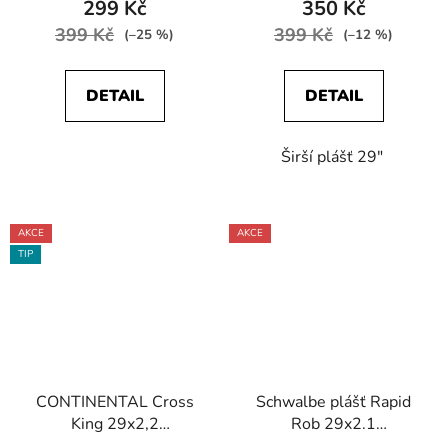
299 Kč
350 Kč
399 Kč
399 Kč
(–25 %)
(–12 %)
DETAIL
DETAIL
Širší plášť 29"
AKCE
AKCE
TIP
CONTINENTAL Cross
Schwalbe plášť Rapid
King 29x2,2
Rob 29x2.1
Performance drát
KevlarGuard