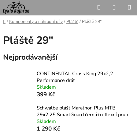
Přejít
Hledat
NÁKUP
na
KOŠÍK
obsah
Domů
/
Komponenty a náhradní díly
/
Pláště
/
Pláště 29"
Pláště 29"
Nejprodávanější
CONTINENTAL Cross King 29x2,2
Performance drát
Skladem
399 Kč
Schwalbe plášť Marathon Plus MTB
29x2.25 SmartGuard černá+reflexní pruh
Skladem
1 290 Kč