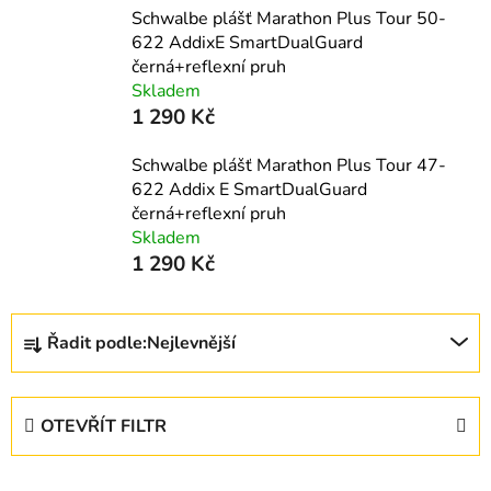
Schwalbe plášť Marathon Plus Tour 50-
622 AddixE SmartDualGuard
černá+reflexní pruh
Skladem
1 290 Kč
Schwalbe plášť Marathon Plus Tour 47-
622 Addix E SmartDualGuard
černá+reflexní pruh
Skladem
1 290 Kč
Ř
Řadit podle:
Nejlevnější
a
z
e
OTEVŘÍT FILTR
n
í