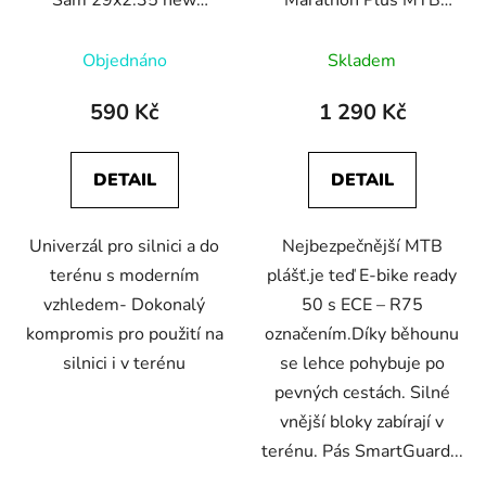
Addix Performance
29x2.25 SmartGuard
černá+reflexní pruh
Objednáno
Skladem
590 Kč
1 290 Kč
DETAIL
DETAIL
Univerzál pro silnici a do
Nejbezpečnější MTB
terénu s moderním
plášť.je teď E-bike ready
vzhledem- Dokonalý
50 s ECE – R75
kompromis pro použití na
označením.Díky běhounu
silnici i v terénu
se lehce pohybuje po
pevných cestách. Silné
vnější bloky zabírají v
terénu. Pás SmartGuard...