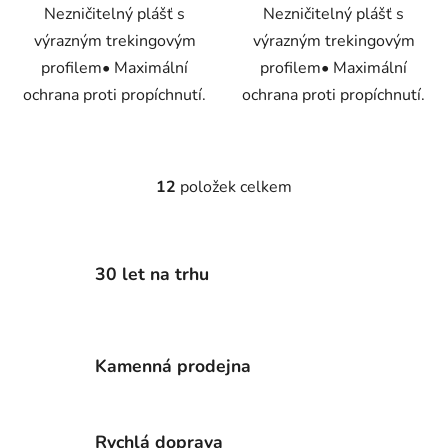
Nezničitelný plášť s
Nezničitelný plášť s
výrazným trekingovým
výrazným trekingovým
profilem• Maximální
profilem• Maximální
ochrana proti propíchnutí.
ochrana proti propíchnutí.
12
položek celkem
O
v
l
á
30 let na trhu
d
a
c
í
Kamenná prodejna
p
r
v
k
Rychlá doprava