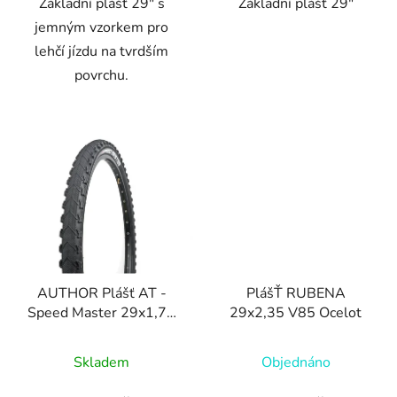
Základní plášť 29" s
Základní plášť 29"
jemným vzorkem pro
lehčí jízdu na tvrdším
povrchu.
AUTHOR Plášť AT -
PlášŤ RUBENA
Speed Master 29x1,75
29x2,35 V85 Ocelot
/ 47-622 / drát
Skladem
Objednáno