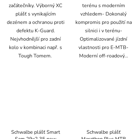
začátečníky. Výborný XC
terénu s moderním
plášť s vynikajícím
vzhledem- Dokonalý
dezénem a ochranou proti
kompromis pro použití na
defektu K-Guard.
silnici i v terénu-
Nejvhodnější pro zadní
Optimalizované jízdní
kolo v kombinaci např. s
vlastnosti pro E-MTB-
Tough Tomem.
Moderní off-roadový...
Schwalbe plášť Smart
Schwalbe plášť
Sam 29x2.35 new
Marathon Plus MTB