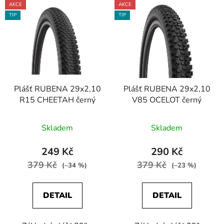
V
p
AKCE
AKCE
ý
r
TIP
TIP
p
o
i
d
s
u
p
k
r
t
Plášť RUBENA 29x2,10
Plášť RUBENA 29x2,10
o
ů
R15 CHEETAH černý
V85 OCELOT černý
d
u
Skladem
Skladem
k
t
249 Kč
290 Kč
ů
379 Kč
379 Kč
(–34 %)
(–23 %)
DETAIL
DETAIL