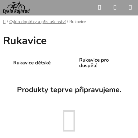
Přejít
Hledat
NÁKUP
na
KOŠÍK
obsah
Domů
/
Cyklo doplňky a příslušenství
/
Rukavice
Rukavice
Rukavice pro
Rukavice dětské
dospělé
Produkty teprve připravujeme.