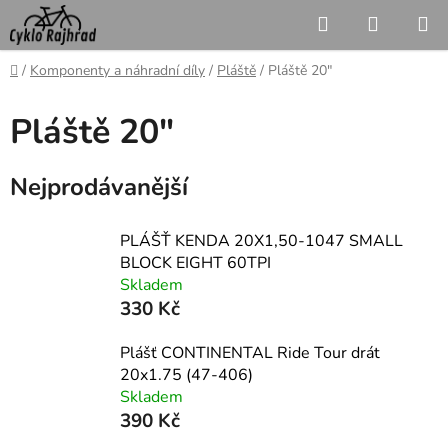
Přejít
Hledat
NÁKUP
na
KOŠÍK
obsah
Domů
/
Komponenty a náhradní díly
/
Pláště
/
Pláště 20"
Pláště 20"
Nejprodávanější
PLÁŠŤ KENDA 20X1,50-1047 SMALL
BLOCK EIGHT 60TPI
Skladem
330 Kč
Plášť CONTINENTAL Ride Tour drát
20x1.75 (47-406)
Skladem
390 Kč