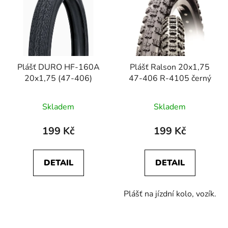
p
o
i
d
s
u
p
k
r
t
Plášť DURO HF-160A
Plášť Ralson 20x1,75
o
ů
20x1,75 (47-406)
47-406 R-4105 černý
d
u
Skladem
Skladem
k
t
199 Kč
199 Kč
ů
DETAIL
DETAIL
Plášť na jízdní kolo, vozík.