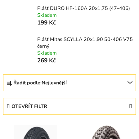
Plášť DURO HF-160A 20x1,75 (47-406)
Skladem
199 Kč
Plášť Mitas SCYLLA 20x1,90 50-406 V75
černý
Skladem
269 Kč
Ř
Řadit podle:
Nejlevnější
a
z
e
OTEVŘÍT FILTR
n
í
V
p
ý
r