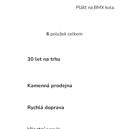
Plášť na BMX kola.
6
položek celkem
O
v
l
á
30 let na trhu
d
a
c
í
Kamenná prodejna
p
r
v
k
Rychlá doprava
y
v
ý