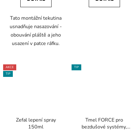
Tato montážní tekutina
usnadňuje nasazování -
obouvání pláště a jeho
usazení v patce ráfku.
AKCE
TIP
TIP
Zefal lepení spray
Tmel FORCE pro
150ml
bezdušové systémy,
kapátko 125 ml