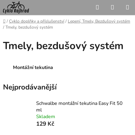
Přejít
Hledat
NÁKUP
na
KOŠÍK
obsah
Domů
/
Cyklo doplňky a příslušenství
/
Lepení, Tmely, Bezdušový systém
/
Tmely, bezdušový systém
Tmely, bezdušový systém
Montážní tekutina
Nejprodávanější
Schwalbe montážní tekutina Easy Fit 50
ml
Skladem
129 Kč