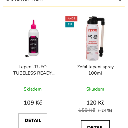
n
í
V
p
AKCE
ý
r
TIP
p
o
i
d
s
u
p
k
r
t
Lepení-TUFO
Zefal lepení spray
o
ů
TUBELESS READY
100ml
d
SEALANT (emulze)
u
50ml
Skladem
Skladem
k
t
109 Kč
120 Kč
ů
159 Kč
(–24 %)
DETAIL
DETAIL