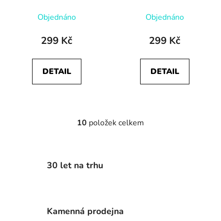
GEL 240ml
SEALANT 125ml
Objednáno
Objednáno
299 Kč
299 Kč
DETAIL
DETAIL
10
položek celkem
O
v
l
á
30 let na trhu
d
a
c
í
Kamenná prodejna
p