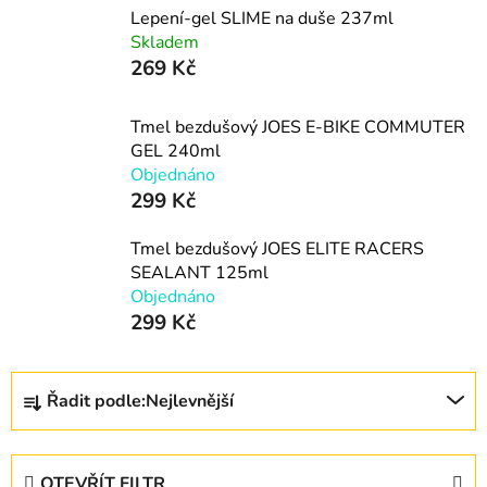
Lepení-gel SLIME na duše 237ml
Skladem
269 Kč
Tmel bezdušový JOES E-BIKE COMMUTER
GEL 240ml
Objednáno
299 Kč
Tmel bezdušový JOES ELITE RACERS
SEALANT 125ml
Objednáno
299 Kč
Ř
Řadit podle:
Nejlevnější
a
z
e
OTEVŘÍT FILTR