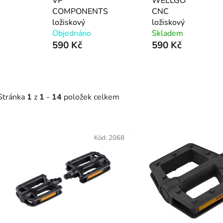
VP
WELLGO
COMPONENTS
CNC
ložiskový
ložiskový
Objednáno
Skladem
590 Kč
590 Kč
Stránka
1
z
1
-
14
položek celkem
V
ý
Kód:
2068
p
s
p
r
o