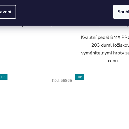
450 Kč
499 Kč
avení
Souh
DETAIL
DETAIL
Kvalitní pedál BMX PR
203 dural ložisko
vyměnitelnými hroty z
cenu.
TIP
TIP
Kód:
56865