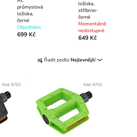
AL
ložiska,
průmyslová
stříbrno-
ložiska,
černé
černé
Momentálně
Objednáno
nedostupné
699 Kč
649 Kč
Ř
Řadit podle:
Nejlevnější
a
z
e
Kód:
6702
Kód:
6701
n
í
p
r
o
d
u