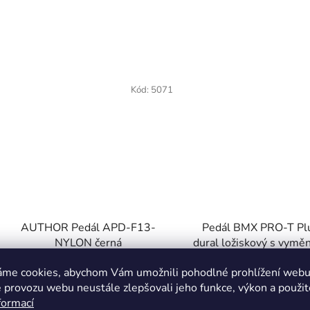
Kód:
5071
AUTHOR Pedál APD-F13-
Pedál BMX PRO-T Pl
NYLON černá
dural ložiskový s vymě
hroty
áme cookies, abychom Vám umožnili pohodlné prohlížení webu 
Skladem
Skladem
 provozu webu neustále zlepšovali jeho funkce, výkon a použit
formací