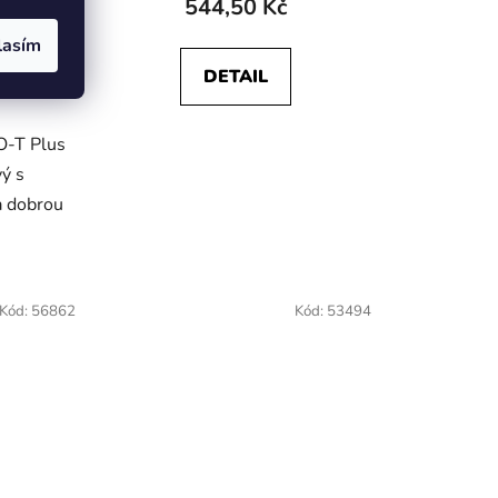
544,50 Kč
lasím
DETAIL
O-T Plus
vý s
a dobrou
Kód:
56862
Kód:
53494