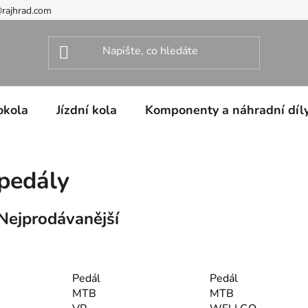
@rajhrad.com
okola
Jízdní kola
Komponenty a náhradní díl
pedály
Nejprodávanější
Pedál
Pedál
MTB
MTB