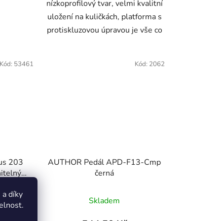
nízkoprofilový tvar, velmi kvalitní
uložení na kuličkách, platforma s
protiskluzovou úpravou je vše co
Kód:
53461
Kód:
2062
us 203
AUTHOR Pedál APD-F13-Cmp
nitelnými
černá
a díky
Skladem
elnost.