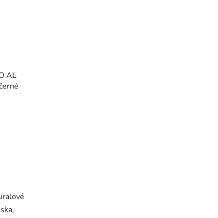
O AL
 černé
uralové
oska,