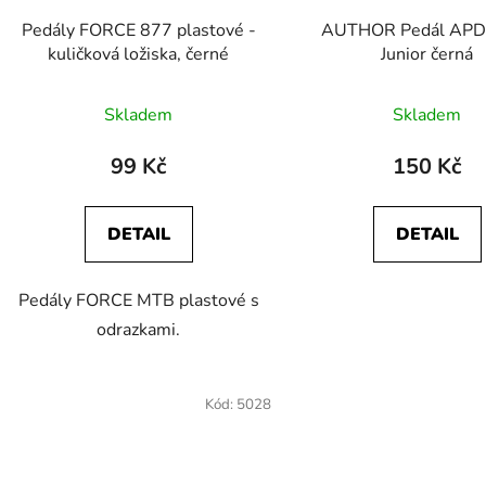
d
Pedály FORCE 877 plastové -
AUTHOR Pedál APD
u
kuličková ložiska, černé
Junior černá
k
t
Skladem
Skladem
ů
99 Kč
150 Kč
DETAIL
DETAIL
Pedály FORCE MTB plastové s
odrazkami.
Kód:
5028