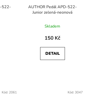
k
-522-
AUTHOR Pedál APD-522-
t
Junior zelená-neonová
ů
Skladem
150 Kč
DETAIL
Kód:
2061
Kód:
3047