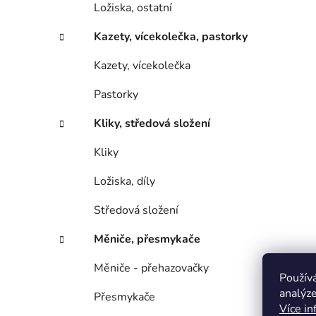
Ložiska, ostatní
Kazety, vícekolečka, pastorky
Kazety, vícekolečka
Pastorky
Kliky, středová složení
Kliky
Ložiska, díly
Středová složení
Měniče, přesmykače
Měniče - přehazovačky
Použív
analýze
Přesmykače
Více in