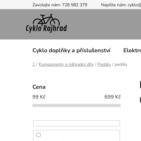
Přejít
Zavolejte nám: 728 582 379
Napište nám: cyklo
na
obsah
Cyklo doplňky a příslušenství
Elektr
Domů
/
Komponenty a náhradní díly
/
Pedály
/
pedály
P
o
Cena
s
99
Kč
699
Kč
t
r
a
n
n
í