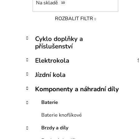
Na skladě
10
p
a
ROZBALIT FILTR
n
e
K
Přeskočit
l
Cyklo doplňky a
a
kategorie
příslušenství
t
e
Elektrokola
g
o
Jízdní kola
r
i
Komponenty a náhradní díly
e
i
Baterie
Baterie knoflíkové
Brzdy a díly