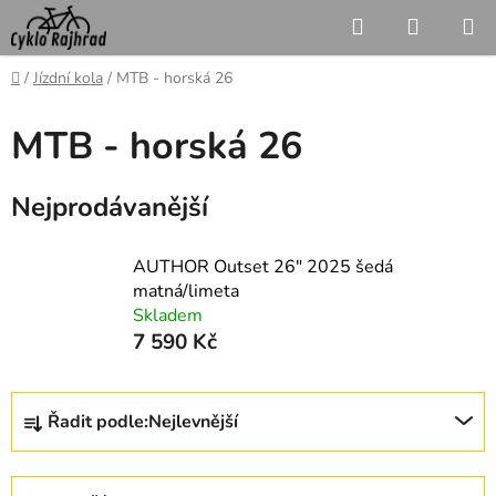
Přejít
Hledat
NÁKUP
na
KOŠÍK
obsah
Domů
/
Jízdní kola
/
MTB - horská 26
MTB - horská 26
Nejprodávanější
AUTHOR Outset 26" 2025 šedá
matná/limeta
Skladem
7 590 Kč
Ř
Řadit podle:
Nejlevnější
a
z
e