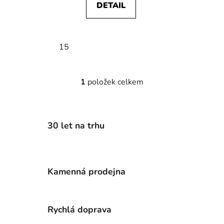
DETAIL
15
1
položek celkem
O
v
l
á
30 let na trhu
d
a
c
í
Kamenná prodejna
p
r
v
k
Rychlá doprava
y