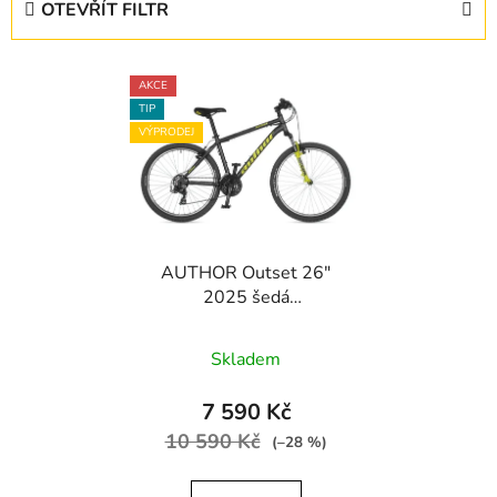
OTEVŘÍT FILTR
n
í
V
p
AKCE
ý
r
TIP
p
o
VÝPRODEJ
i
d
s
u
p
k
r
t
AUTHOR Outset 26"
o
ů
2025 šedá
d
matná/limeta
u
Skladem
k
t
7 590 Kč
ů
10 590 Kč
(–28 %)