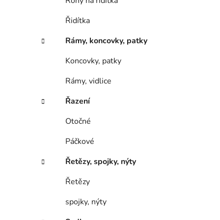
Rohy na řidítka
Řidítka
Rámy, koncovky, patky
Koncovky, patky
Rámy, vidlice
Řazení
Otočné
Páčkové
Řetězy, spojky, nýty
Řetězy
spojky, nýty