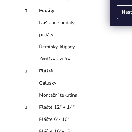
Pedály
Nast
Nášlapné pedály
pedály
Řemínky, klipsny
Zarážky - kufry
Pláště
Galusky
Montážní tekutina
Pláště 12" + 14"
Pláště 6"- 10"
Pláště 16"+18"