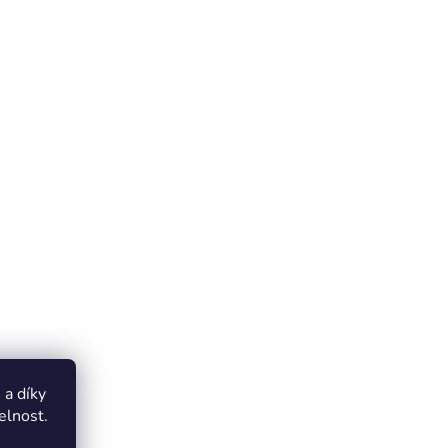
a díky
elnost.