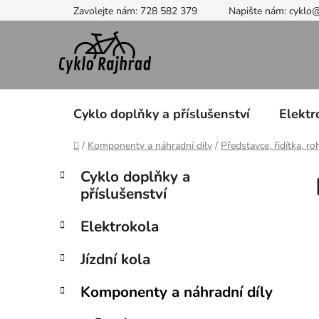
Přejít
Zavolejte nám: 728 582 379
Napište nám: cyklo
na
obsah
Cyklo doplňky a příslušenství
Elektr
Domů
/
Komponenty a náhradní díly
/
Představce, řidítka, ro
P
K
Přeskočit
Cyklo doplňky a
a
kategorie
o
příslušenství
t
s
e
t
Elektrokola
g
r
o
Jízdní kola
a
r
i
n
Komponenty a náhradní díly
e
n
í