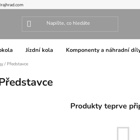
@rajhrad.com
okola
Jízdní kola
Komponenty a náhradní díl
hy
/
Představce
Představce
Produkty teprve při