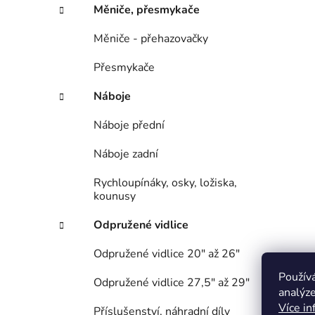
Měniče, přesmykače
Měniče - přehazovačky
Přesmykače
Náboje
Náboje přední
Náboje zadní
Rychloupínáky, osky, ložiska,
kounusy
Odpružené vidlice
Odpružené vidlice 20" až 26"
Použív
Odpružené vidlice 27,5" až 29"
analýze
Více in
Příslušenství, náhradní díly