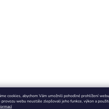
áme cookies, abychom Vám umožnili pohodlné prohlížení webu 
 provozu webu neustále zlepšovali jeho funkce, výkon a použit
formací