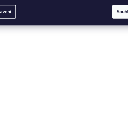
avení
Souh