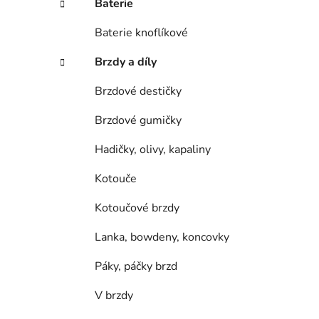
Baterie
p
a
Baterie knoflíkové
n
Brzdy a díly
e
l
Brzdové destičky
Brzdové gumičky
Hadičky, olivy, kapaliny
Kotouče
Kotoučové brzdy
Lanka, bowdeny, koncovky
Páky, páčky brzd
V brzdy