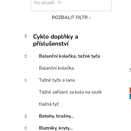
Na skladě
0
p
a
ROZBALIT FILTR
n
e
K
Přeskočit
l
Cyklo doplňky a
a
kategorie
příslušenství
t
e
Balanční kolečka, tažné tyče
g
o
Balanční kolečka
r
i
Tažné tyče a lana
e
Tažné zařízení za kolo na vozík
tlačná tyč
i
Batohy, brašny...
Blatníky, kryty...