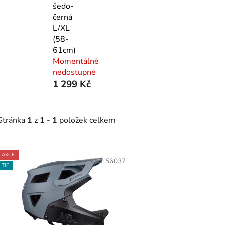
šedo-
černá
L/XL
(58-
61cm)
Momentálně
nedostupné
1 299 Kč
Stránka
1
z
1
-
1
položek celkem
V
AKCE
ý
Kód:
56037
TIP
p
s
p