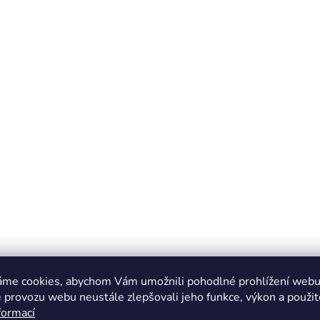
áme cookies, abychom Vám umožnili pohodlné prohlížení webu 
 provozu webu neustále zlepšovali jeho funkce, výkon a použit
formací