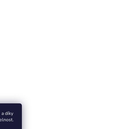
a díky
elnost.