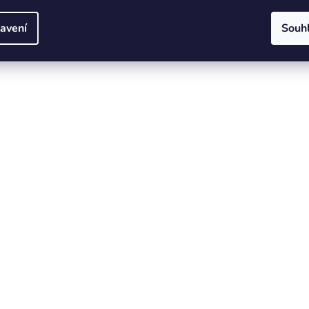
avení
Souh