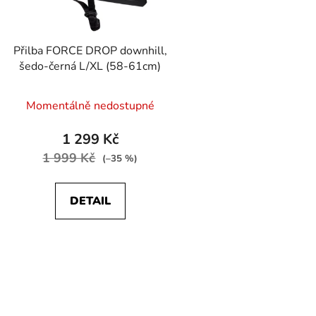
r
o
d
Přilba FORCE DROP downhill,
u
šedo-černá L/XL (58-61cm)
k
t
Momentálně nedostupné
ů
1 299 Kč
1 999 Kč
(–35 %)
DETAIL
O
v
l
á