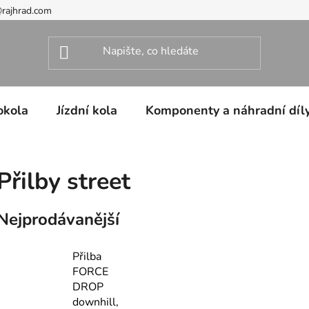
@rajhrad.com
okola
Jízdní kola
Komponenty a náhradní díl
Přilby street
Nejprodávanější
Přilba
FORCE
DROP
downhill,