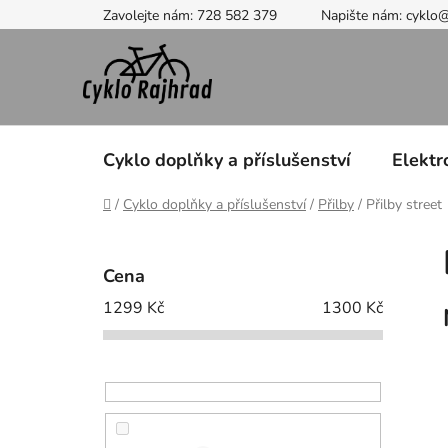
Přejít
Zavolejte nám: 728 582 379
Napište nám: cyklo
na
obsah
Cyklo doplňky a příslušenství
Elektr
Domů
/
Cyklo doplňky a příslušenství
/
Přilby
/
Přilby street
P
o
Cena
s
1299
Kč
1300
Kč
t
r
a
n
n
í