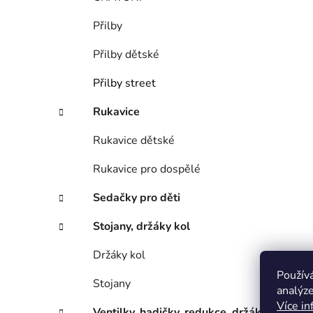
Přilby
Přilby dětské
Přilby street
Rukavice
Rukavice dětské
Rukavice pro dospělé
Sedačky pro děti
Stojany, držáky kol
Držáky kol
Použív
Stojany
analýze
Více in
Ventilky, hadičky, redukce, držáky