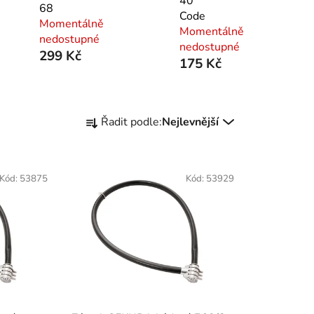
40
68
Code
Momentálně
Momentálně
nedostupné
nedostupné
299 Kč
175 Kč
Ř
Řadit podle:
Nejlevnější
a
z
e
Kód:
53875
Kód:
53929
n
í
p
r
o
d
u
k