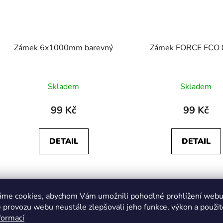
Zámek 6x1000mm barevný
Zámek FORCE ECO
Skladem
Skladem
99 Kč
99 Kč
DETAIL
DETAIL
Kód:
UA-17060148
áme cookies, abychom Vám umožnili pohodlné prohlížení webu 
 provozu webu neustále zlepšovali jeho funkce, výkon a použit
formací