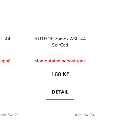
L-44
AUTHOR Zámek ASL-44
SpirCod
tupné
Momentálně nedostupné
160 Kč
DETAIL
Kód:
54171
Kód:
54174