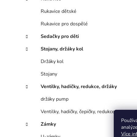
Rukavice dětské
Rukavice pro dospělé
Sedačky pro děti
Stojany, držáky kol
Držáky kol
Stojany
Ventilky, hadičky, redukce, držáky
držáky pump
Ventilky, hadičky, čepičky, redukce
Použív
Zámky
analýze
Více in
U-zámky