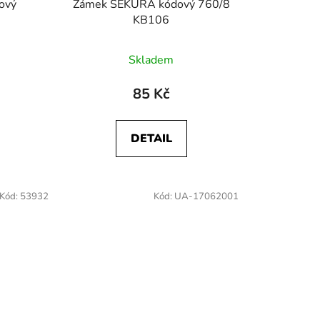
ový
Zámek SEKURA kódový 760/8
t
KB106
ů
Skladem
85 Kč
DETAIL
Kód:
53932
Kód:
UA-17062001