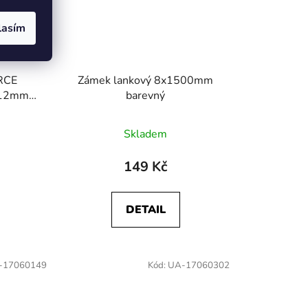
lasím
ORCE
Zámek lankový 8x1500mm
/12mm
barevný
Skladem
149 Kč
DETAIL
-17060149
Kód:
UA-17060302