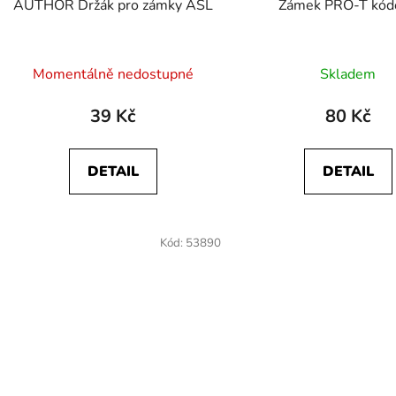
AUTHOR Držák pro zámky ASL
Zámek PRO-T kód
u
k
t
Momentálně nedostupné
Skladem
ů
39 Kč
80 Kč
DETAIL
DETAIL
Kód:
53890