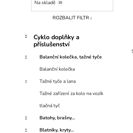
Na skladě
25
p
a
ROZBALIT FILTR
n
e
K
Přeskočit
l
Cyklo doplňky a
a
kategorie
příslušenství
t
e
Balanční kolečka, tažné tyče
g
o
Balanční kolečka
r
i
Tažné tyče a lana
e
i
Tažné zařízení za kolo na vozík
tlačná tyč
Batohy, brašny...
Blatníky, kryty...