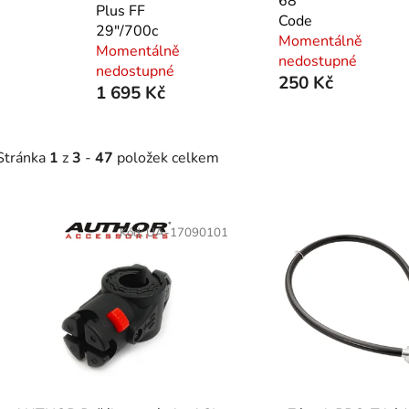
68
Plus FF
Code
29"/700c
Momentálně
Momentálně
nedostupné
nedostupné
250 Kč
1 695 Kč
Stránka
1
z
3
-
47
položek celkem
V
ý
Kód:
UA-17090101
p
s
p
r
o
d