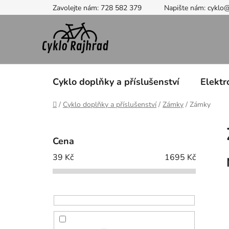
Přejít
Zavolejte nám: 728 582 379
Napište nám: cyklo
na
obsah
Cyklo doplňky a příslušenství
Elektr
Domů
/
Cyklo doplňky a příslušenství
/
Zámky
/
Zámky
P
o
Cena
s
39
Kč
1695
Kč
t
r
a
n
n
í