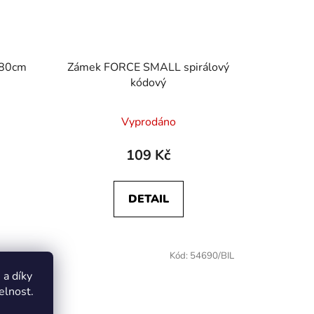
 80cm
Zámek FORCE SMALL spirálový
kódový
Vyprodáno
109 Kč
DETAIL
Kód:
53881
Kód:
54690/BIL
a díky
elnost.