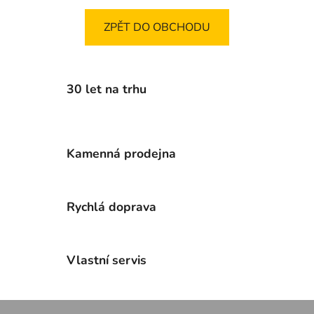
ZPĚT DO OBCHODU
30 let na trhu
Kamenná prodejna
Rychlá doprava
Vlastní servis
Z