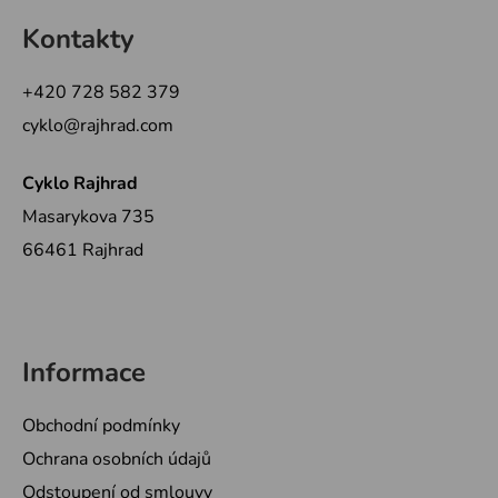
á
Kontakty
p
a
+420 728 582 379
t
cyklo@rajhrad.com
í
Cyklo Rajhrad
Masarykova 735
66461 Rajhrad
Informace
Obchodní podmínky
Ochrana osobních údajů
Odstoupení od smlouvy