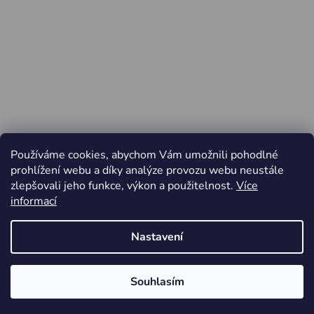
Používáme cookies, abychom Vám umožnili pohodlné
prohlížení webu a díky analýze provozu webu neustále
zlepšovali jeho funkce, výkon a použitelnost.
Více
informací
Nastavení
Vytvořil Shoptet
Souhlasím
Copyright 2026
Jiří Minařík - Cyklo Rajhrad
. Všechna
Od pátku 3.4. do pondělí 6.4.2026 ZAVŘENO
práva vyhrazena.