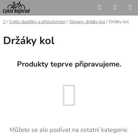
Přejít
Hledat
NÁKUP
na
KOŠÍK
obsah
Domů
/
Cyklo doplňky a příslušenství
/
Stojany, držáky kol
/
Držáky kol
Držáky kol
Produkty teprve připravujeme.
Můžete se ale podívat na ostatní kategorie.