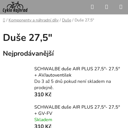
Přejít
Hledat
NÁKUP
na
KOŠÍK
obsah
Domů
/
Komponenty a náhradní díly
/
Duše
/
Duše 27,5"
Duše 27,5"
Nejprodávanější
SCHWALBE duše AIR PLUS 27,5°- 27,5°
+ AV/autoventilek
Do 3 až 5 dnů pokud není skladem na
prodejně.
310 Kč
SCHWALBE duše AIR PLUS 27,5°- 27,5°
+ GV-FV
Skladem
310 Kč