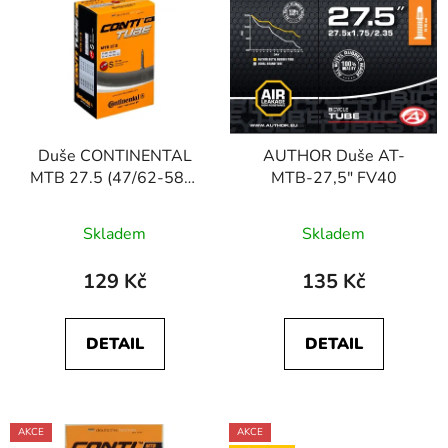
ý
r
p
o
i
d
s
u
p
k
r
t
Duše CONTINENTAL
AUTHOR Duše AT-
o
ů
MTB 27.5 (47/62-584)
MTB-27,5" FV40
d
FV/42mm
u
Skladem
Skladem
k
t
129 Kč
135 Kč
ů
DETAIL
DETAIL
AKCE
AKCE