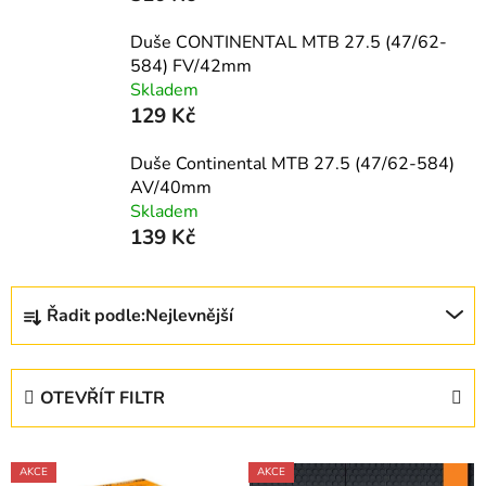
Duše CONTINENTAL MTB 27.5 (47/62-
584) FV/42mm
Skladem
129 Kč
Duše Continental MTB 27.5 (47/62-584)
AV/40mm
Skladem
139 Kč
Ř
Řadit podle:
Nejlevnější
a
z
e
OTEVŘÍT FILTR
n
í
V
p
AKCE
AKCE