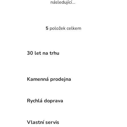
následující...
5
položek celkem
O
v
l
á
30 let na trhu
d
a
c
í
Kamenná prodejna
p
r
v
k
Rychlá doprava
y
v
ý
Vlastní servis
p