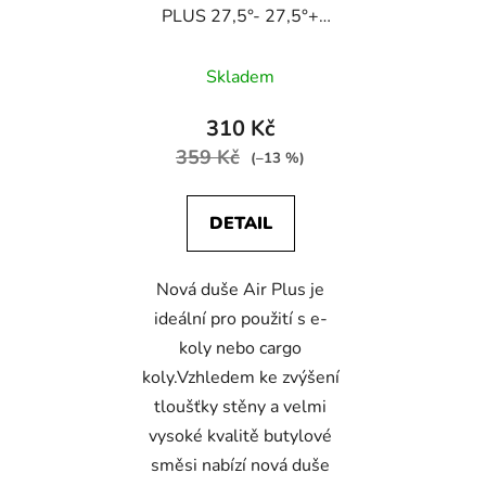
PLUS 27,5°- 27,5°+
GV-FV
Skladem
310 Kč
359 Kč
(–13 %)
DETAIL
Nová duše Air Plus je
ideální pro použití s ​​e-
koly nebo cargo
koly.Vzhledem ke zvýšení
tloušťky stěny a velmi
vysoké kvalitě butylové
směsi nabízí nová duše