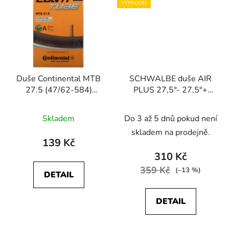
VÝPRODEJ
Duše Continental MTB
SCHWALBE duše AIR
27.5 (47/62-584)
PLUS 27,5°- 27,5°+
AV/40mm
AV/autoventilek
Skladem
Do 3 až 5 dnů pokud není
skladem na prodejně.
139 Kč
310 Kč
359 Kč
(–13 %)
DETAIL
DETAIL