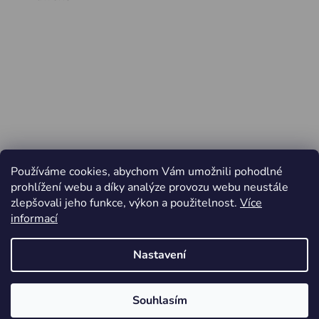
Používáme cookies, abychom Vám umožnili pohodlné
prohlížení webu a díky analýze provozu webu neustále
zlepšovali jeho funkce, výkon a použitelnost.
Více
informací
Nastavení
Vytvořil Shoptet
Souhlasím
Copyright 2026
Jiří Minařík - Cyklo Rajhrad
. Všechna
Od pátku 3.4. do pondělí 6.4.2026 ZAVŘENO