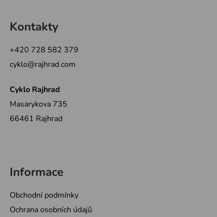
Z
á
Kontakty
p
a
+420 728 582 379
t
cyklo@rajhrad.com
í
Cyklo Rajhrad
Masarykova 735
66461 Rajhrad
Informace
Obchodní podmínky
Ochrana osobních údajů