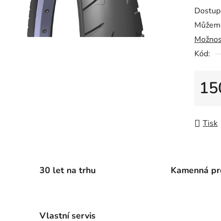
0,0
Dostup
z
Můžeme
5
Možnos
hvězdič
Kód:
15
Měrná
Tisk
30 let na trhu
Kamenná pr
Vlastní servis