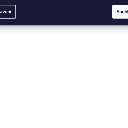
avení
Souh