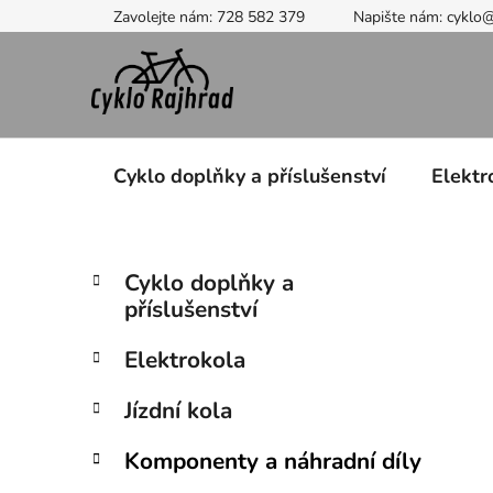
Přejít
Zavolejte nám: 728 582 379
Napište nám: cyklo
na
obsah
Cyklo doplňky a příslušenství
Elektr
P
K
Přeskočit
Cyklo doplňky a
a
kategorie
o
příslušenství
t
s
e
t
Elektrokola
g
r
o
Jízdní kola
a
r
i
n
Komponenty a náhradní díly
e
n