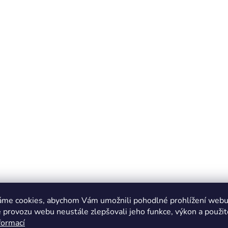
áme cookies, abychom Vám umožnili pohodlné prohlížení webu 
 provozu webu neustále zlepšovali jeho funkce, výkon a použit
formací