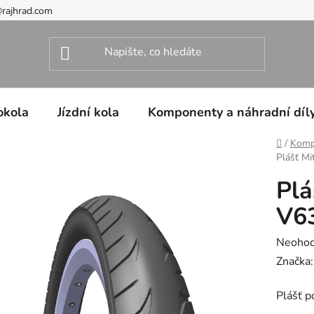
@rajhrad.com
okola
Jízdní kola
Komponenty a náhradní díl
Domů
/
Kompo
Plášť Mi
Plá
V63
Průměr
Neoho
hodnoc
Značka
produk
Plášť p
je