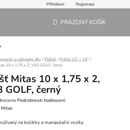
Přihlášení
Registrace
PRÁZDNÝ KOŠÍK
NÁKUPNÍ
KOŠÍK
y
nenty a náhradní díly
/
Pláště
/
Pláště 12" + 14"
/
tas 10 x 1,75 x 2, V63 GOLF, černý
šť Mitas 10 x 1,75 x 2,
 GOLF, černý
né
dnoceno
Podrobnosti hodnocení
ení
:
Mitas
tu
oužívaný na kočárky a manipulační vozíky.