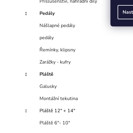
Příslušenství, náhradní díly
Nast
Pedály
Nášlapné pedály
pedály
Řemínky, klipsny
Zarážky - kufry
Pláště
Galusky
Montážní tekutina
Pláště 12" + 14"
Pláště 6"- 10"