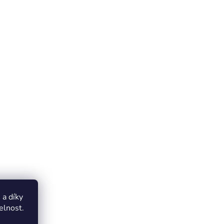
a díky
elnost.