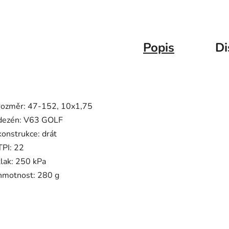
Popis
Di
rozměr: 47-152, 10x1,75
dezén: V63 GOLF
konstrukce: drát
TPI: 22
tlak: 250 kPa
hmotnost: 280 g