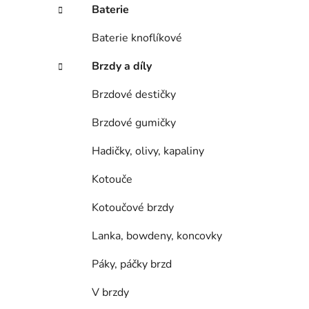
í
Baterie
p
a
Baterie knoflíkové
n
Brzdy a díly
e
l
Brzdové destičky
Brzdové gumičky
Hadičky, olivy, kapaliny
Kotouče
Kotoučové brzdy
Lanka, bowdeny, koncovky
Páky, páčky brzd
V brzdy