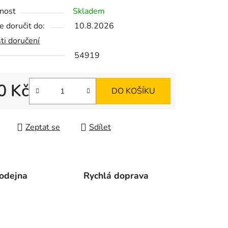
nost
Skladem
 doručit do:
10.8.2026
ti doručení
ek.
54919
0 Kč
DO KOŠÍKU
 cena:
Zeptat se
Sdílet
odejna
Rychlá doprava