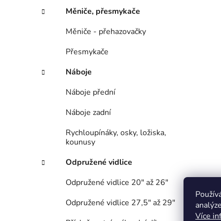
Měniče, přesmykače
Měniče - přehazovačky
Přesmykače
Náboje
Náboje přední
Náboje zadní
Rychloupínáky, osky, ložiska,
kounusy
Odpružené vidlice
Odpružené vidlice 20" až 26"
Použív
Odpružené vidlice 27,5" až 29"
analýze
Více in