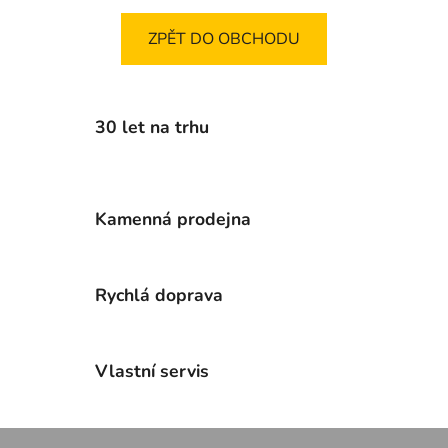
ZPĚT DO OBCHODU
30 let na trhu
Kamenná prodejna
Rychlá doprava
Vlastní servis
Z