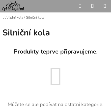
Přejít
Hledat
NÁKUP
na
KOŠÍK
obsah
Domů
/
Jízdní kola
/
Silniční kola
Silniční kola
Produkty teprve připravujeme.
Můžete se ale podívat na ostatní kategorie.