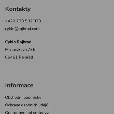
á
Kontakty
p
a
+420 728 582 379
t
cyklo@rajhrad.com
í
Cyklo Rajhrad
Masarykova 735
66461 Rajhrad
Informace
Obchodní podmínky
Ochrana osobních údajů
Odstoupení od smlouvy