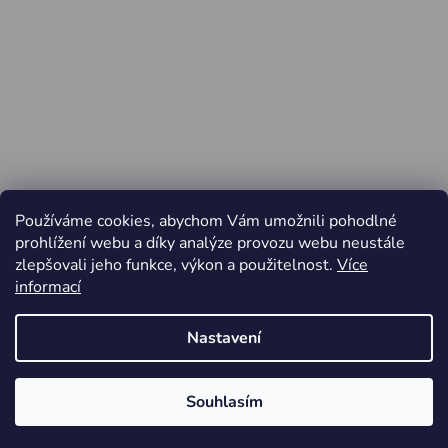
Používáme cookies, abychom Vám umožnili pohodlné
prohlížení webu a díky analýze provozu webu neustále
zlepšovali jeho funkce, výkon a použitelnost.
Více
informací
Nastavení
Vytvořil Shoptet
Souhlasím
Copyright 2026
Jiří Minařík - Cyklo Rajhrad
. Všechna
Od pátku 3.4. do pondělí 6.4.2026 ZAVŘENO
práva vyhrazena.