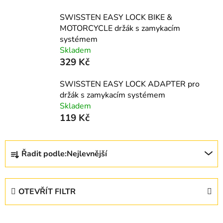
SWISSTEN EASY LOCK BIKE &
MOTORCYCLE držák s zamykacím
systémem
Skladem
329 Kč
SWISSTEN EASY LOCK ADAPTER pro
držák s zamykacím systémem
Skladem
119 Kč
Ř
Řadit podle:
Nejlevnější
a
z
e
OTEVŘÍT FILTR
n
í
V