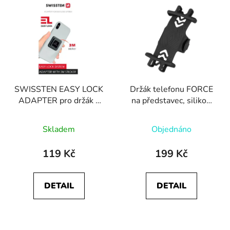
p
ý
r
p
o
i
d
s
u
p
k
r
t
SWISSTEN EASY LOCK
Držák telefonu FORCE
o
ů
ADAPTER pro držák s
na představec, silikon
d
zamykacím systémem
černá
u
Skladem
Objednáno
k
t
119 Kč
199 Kč
ů
DETAIL
DETAIL