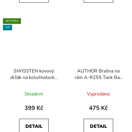
NOVINKA
TIP
SWISSTEN kovový
AUTHOR Brašna na
držák na kolo/motorku
rám A-R255 Tank Bag
4-7" BM1
MPP
Skladem
Vyprodáno
399 Kč
475 Kč
DETAIL
DETAIL