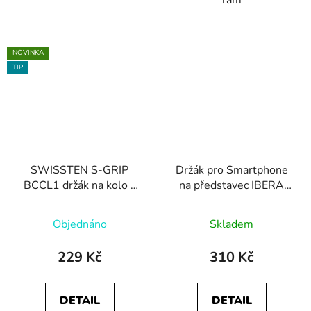
NOVINKA
TIP
SWISSTEN S-GRIP
Držák pro Smartphone
BCCL1 držák na kolo s
na představec IBERA
kloubem
IB-PB26 stavitelný
Objednáno
Skladem
229 Kč
310 Kč
DETAIL
DETAIL