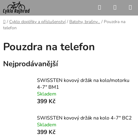
Přejít
Hledat
NÁKUP
na
KOŠÍK
obsah
Domů
/
Cyklo doplňky a příslušenství
/
Batohy, brašny...
/
Pouzdra na
telefon
Pouzdra na telefon
Nejprodávanější
SWISSTEN kovový držák na kolo/motorku
4-7" BM1
Skladem
399 Kč
SWISSTEN kovový držák na kolo 4-7" BC2
Skladem
399 Kč