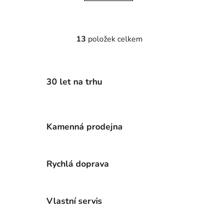
13
položek celkem
O
v
l
á
30 let na trhu
d
a
c
í
Kamenná prodejna
p
r
v
k
Rychlá doprava
y
v
ý
Vlastní servis
p
i