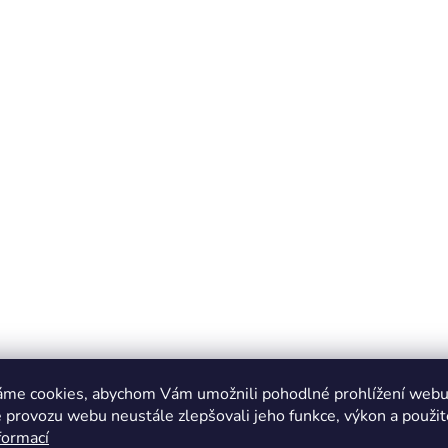
áme cookies, abychom Vám umožnili pohodlné prohlížení webu 
 provozu webu neustále zlepšovali jeho funkce, výkon a použit
formací