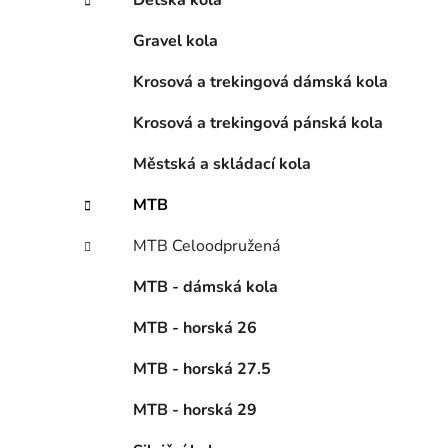
Dětská kola
p
Gravel kola
a
n
Krosová a trekingová dámská kola
e
l
Krosová a trekingová pánská kola
Městská a skládací kola
MTB
MTB Celoodpružená
MTB - dámská kola
MTB - horská 26
MTB - horská 27.5
MTB - horská 29