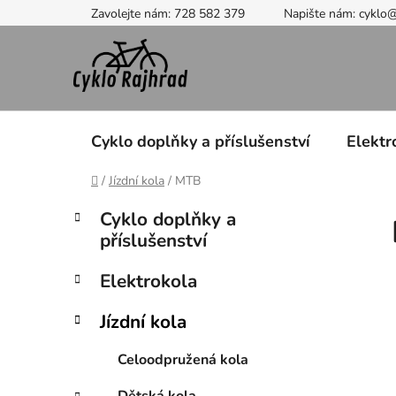
Přejít
Zavolejte nám: 728 582 379
Napište nám: cyklo
na
obsah
Cyklo doplňky a příslušenství
Elektr
Domů
/
Jízdní kola
/
MTB
P
K
Přeskočit
Cyklo doplňky a
a
kategorie
o
příslušenství
t
s
e
t
Elektrokola
g
r
o
Jízdní kola
a
r
i
n
Celoodpružená kola
e
n
í