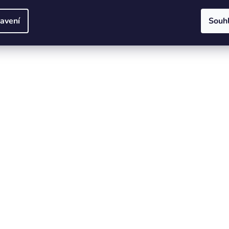
avení
Souh