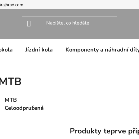
@rajhrad.com
okola
Jízdní kola
Komponenty a náhradní díl
MTB
MTB
Celoodpružená
Produkty teprve při