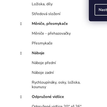
Ložiska, díly
Nast
Středová složení
Měniče, přesmykače
Měniče - přehazovačky
Přesmykače
Náboje
Náboje přední
Náboje zadní
Rychloupínáky, osky, ložiska,
kounusy
Odpružené vidlice
Odpružené vidlice 20" až 26"