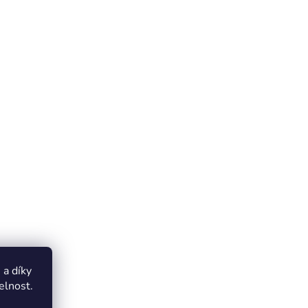
a díky
elnost.