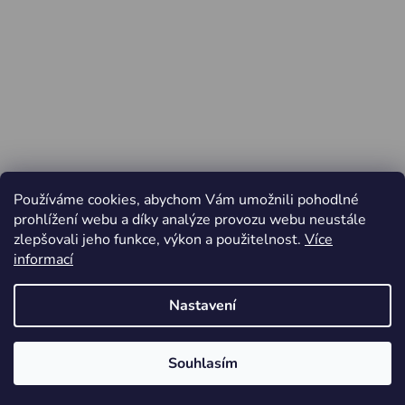
Používáme cookies, abychom Vám umožnili pohodlné
prohlížení webu a díky analýze provozu webu neustále
zlepšovali jeho funkce, výkon a použitelnost.
Více
informací
Nastavení
Vytvořil Shoptet
Souhlasím
Copyright 2026
Jiří Minařík - Cyklo Rajhrad
. Všechna
Od pátku 3.4. do pondělí 6.4.2026 ZAVŘENO
práva vyhrazena.