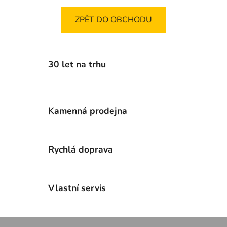
ZPĚT DO OBCHODU
30 let na trhu
Kamenná prodejna
Rychlá doprava
Vlastní servis
Z