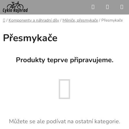
Přejít
Hledat
NÁKUP
na
KOŠÍK
obsah
Domů
/
Komponenty a náhradní díly
/
Měniče, přesmykače
/
Přesmykače
Přesmykače
Produkty teprve připravujeme.
Můžete se ale podívat na ostatní kategorie.