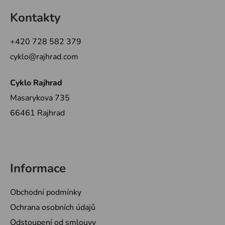
á
Kontakty
p
a
+420 728 582 379
t
cyklo@rajhrad.com
í
Cyklo Rajhrad
Masarykova 735
66461 Rajhrad
Informace
Obchodní podmínky
Ochrana osobních údajů
Odstoupení od smlouvy