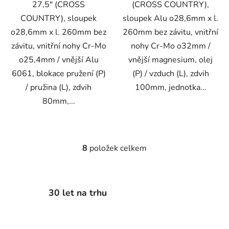
27,5" (CROSS
(CROSS COUNTRY),
COUNTRY), sloupek
sloupek Alu o28,6mm x l.
o28,6mm x l. 260mm bez
260mm bez závitu, vnitřní
závitu, vnitřní nohy Cr-Mo
nohy Cr-Mo o32mm /
o25,4mm / vnější Alu
vnější magnesium, olej
6061, blokace pružení (P)
(P) / vzduch (L), zdvih
/ pružina (L), zdvih
100mm, jednotka...
80mm,...
8
položek celkem
O
v
l
á
30 let na trhu
d
a
c