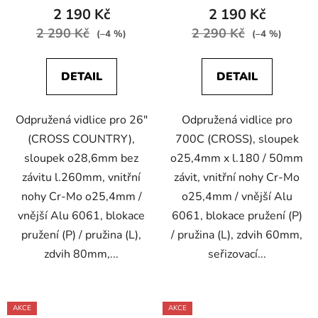
2 190 Kč
2 190 Kč
2 290 Kč
2 290 Kč
(–4 %)
(–4 %)
DETAIL
DETAIL
Odpružená vidlice pro 26"
Odpružená vidlice pro
(CROSS COUNTRY),
700C (CROSS), sloupek
sloupek o28,6mm bez
o25,4mm x l.180 / 50mm
závitu l.260mm, vnitřní
závit, vnitřní nohy Cr-Mo
nohy Cr-Mo o25,4mm /
o25,4mm / vnější Alu
vnější Alu 6061, blokace
6061, blokace pružení (P)
pružení (P) / pružina (L),
/ pružina (L), zdvih 60mm,
zdvih 80mm,...
seřizovací...
AKCE
AKCE