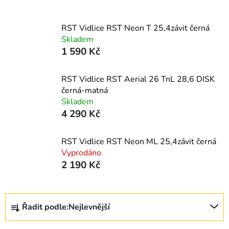
RST Vidlice RST Neon T 25,4závit černá
Skladem
1 590 Kč
RST Vidlice RST Aerial 26 TnL 28,6 DISK
černá-matná
Skladem
4 290 Kč
RST Vidlice RST Neon ML 25,4závit černá
Vyprodáno
2 190 Kč
Ř
Řadit podle:
Nejlevnější
a
z