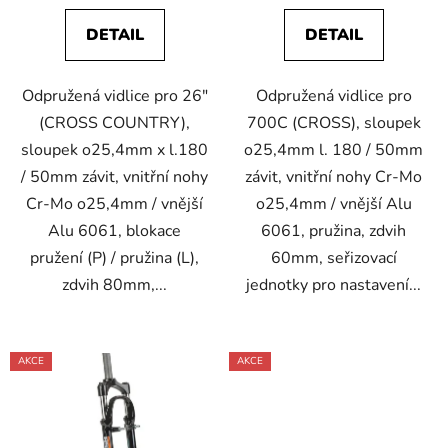
DETAIL
DETAIL
Odpružená vidlice pro 26"
Odpružená vidlice pro
(CROSS COUNTRY),
700C (CROSS), sloupek
sloupek o25,4mm x l.180
o25,4mm l. 180 / 50mm
/ 50mm závit, vnitřní nohy
závit, vnitřní nohy Cr-Mo
Cr-Mo o25,4mm / vnější
o25,4mm / vnější Alu
Alu 6061, blokace
6061, pružina, zdvih
pružení (P) / pružina (L),
60mm, seřizovací
zdvih 80mm,...
jednotky pro nastavení...
AKCE
AKCE