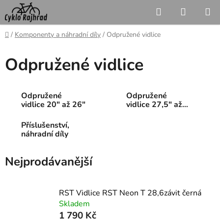
Přejít
Hledat
NÁKUP
na
KOŠÍK
obsah
Domů
/
Komponenty a náhradní díly
/
Odpružené vidlice
Odpružené vidlice
Odpružené
Odpružené
vidlice 20" až 26"
vidlice 27,5" až
29"
Příslušenství,
náhradní díly
Nejprodávanější
RST Vidlice RST Neon T 28,6závit černá
Skladem
1 790 Kč