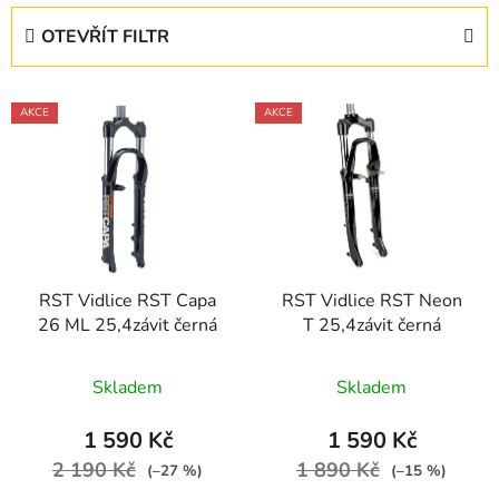
e
OTEVŘÍT FILTR
n
í
V
p
AKCE
AKCE
ý
r
p
o
i
d
s
u
p
k
r
t
RST Vidlice RST Capa
RST Vidlice RST Neon
o
ů
26 ML 25,4závit černá
T 25,4závit černá
d
u
Skladem
Skladem
k
t
1 590 Kč
1 590 Kč
ů
2 190 Kč
1 890 Kč
(–27 %)
(–15 %)