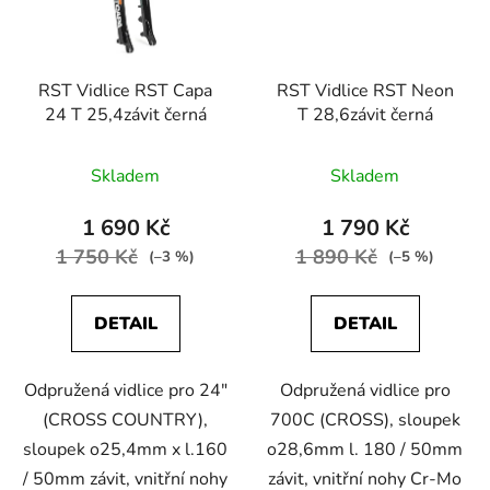
RST Vidlice RST Capa
RST Vidlice RST Neon
24 T 25,4závit černá
T 28,6závit černá
Skladem
Skladem
1 690 Kč
1 790 Kč
1 750 Kč
1 890 Kč
(–3 %)
(–5 %)
DETAIL
DETAIL
Odpružená vidlice pro 24"
Odpružená vidlice pro
(CROSS COUNTRY),
700C (CROSS), sloupek
sloupek o25,4mm x l.160
o28,6mm l. 180 / 50mm
/ 50mm závit, vnitřní nohy
závit, vnitřní nohy Cr-Mo