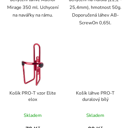
Mirage 350 ml. Uchycení
25,4mm), hmotnost 50g.
na navářky na rámu.
Doporučená láhev AB-
ScrewOn 0,65l.
Košík PRO-T vzor Elite
Košík láhve PRO-T
elox
duralový bílý
Skladem
Skladem