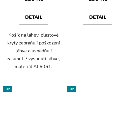
DETAIL
DETAIL
Košík na láhev, plastové
kryty zabraňují poškození
láhve a usnadňují
zasunutí / vysunutí láhve,
materiál AL6061.
TIP
TIP