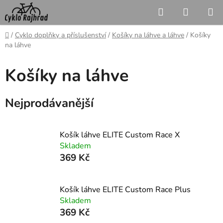
Přejít
Hledat
NÁKUP
na
KOŠÍK
obsah
Domů
/
Cyklo doplňky a příslušenství
/
Košíky na láhve a láhve
/
Košíky
na láhve
Košíky na láhve
Nejprodávanější
Košík láhve ELITE Custom Race X
Skladem
369 Kč
Košík láhve ELITE Custom Race Plus
Skladem
369 Kč