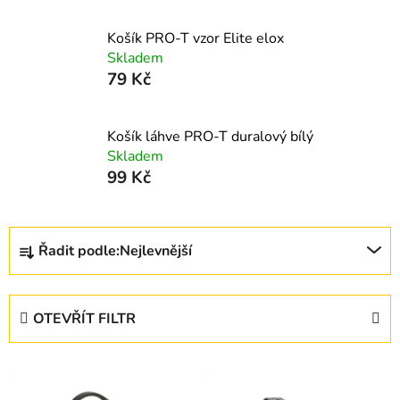
Košík PRO-T vzor Elite elox
Skladem
79 Kč
Košík láhve PRO-T duralový bílý
Skladem
99 Kč
Ř
Řadit podle:
Nejlevnější
a
z
e
OTEVŘÍT FILTR
n
í
V
p
ý
r