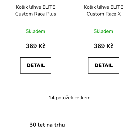
Košík láhve ELITE
Košík láhve ELITE
Custom Race Plus
Custom Race X
Skladem
Skladem
369 Kč
369 Kč
DETAIL
DETAIL
14
položek celkem
O
v
l
á
30 let na trhu
d
a