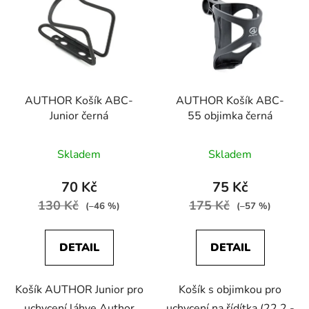
p
o
i
d
s
u
p
k
r
t
AUTHOR Košík ABC-
AUTHOR Košík ABC-
o
ů
Junior černá
55 objimka černá
d
u
Skladem
Skladem
k
t
70 Kč
75 Kč
ů
130 Kč
175 Kč
(–46 %)
(–57 %)
DETAIL
DETAIL
Košík AUTHOR Junior pro
Košík s objimkou pro
uchycení láhve Author
uchycení na řídítka (22,2 -