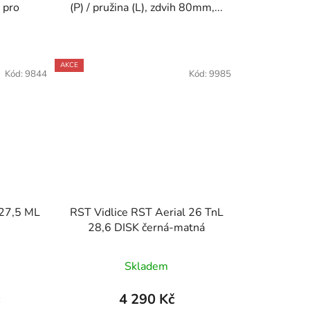
 pro
(P) / pružina (L), zdvih 80mm,...
AKCE
Kód:
9844
Kód:
9985
 27,5 ML
RST Vidlice RST Aerial 26 TnL
28,6 DISK černá-matná
Skladem
č
4 290 Kč