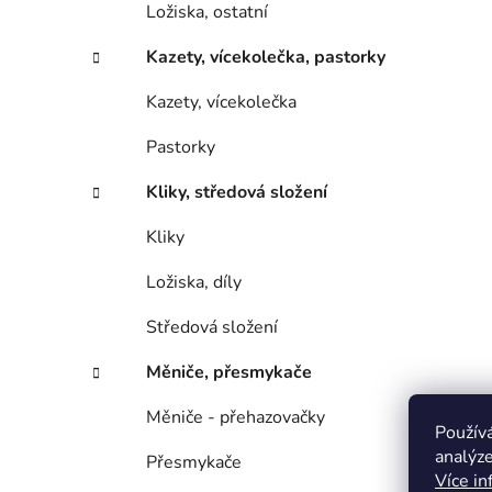
Ložiska, ostatní
Kazety, vícekolečka, pastorky
Kazety, vícekolečka
Pastorky
Kliky, středová složení
Kliky
Ložiska, díly
Středová složení
Měniče, přesmykače
Měniče - přehazovačky
Použív
analýze
Přesmykače
Více in