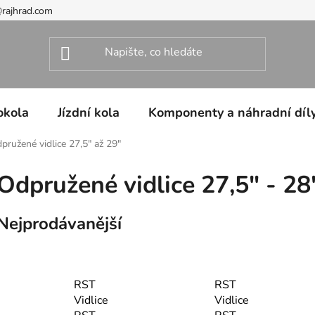
@rajhrad.com
okola
Jízdní kola
Komponenty a náhradní díl
pružené vidlice 27,5" až 29"
Odpružené vidlice 27,5" - 28
Nejprodávanější
RST
RST
Vidlice
Vidlice