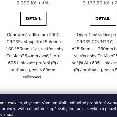
2 290 Kč
3 133,90 Kč
(–4 %)
(–
DETAIL
DETAIL
Odpružená vidlice pro 700C
Odpružená vidlice pr
(CROSS), sloupek o25,4mm x
(CROSS COUNTRY), s
l.180 / 50mm závit, vnitřní nohy
o28,6mm x l. 260mm be
Cr-Mo o25,4mm / vnější Alu
vnitřní nohy Cr-Mo o
6061, blokace pružení (P) /
vnější Alu 6061, blokac
pružina (L), zdvih 60mm,
(P) / pružina (L), zdvih
seřizovací...
O
v
áme cookies, abychom Vám umožnili pohodlné prohlížení webu 
l
 provozu webu neustále zlepšovali jeho funkce, výkon a použit
á
formací