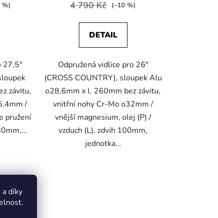
4 790 Kč
7 %)
(–10 %)
DETAIL
o 27,5"
Odpružená vidlice pro 26"
loupek
(CROSS COUNTRY), sloupek Alu
z závitu,
o28,6mm x l. 260mm bez závitu,
25,4mm /
vnitřní nohy Cr-Mo o32mm /
e pružení
vnější magnesium, olej (P) /
 80mm,...
vzduch (L), zdvih 100mm,
jednotka...
a díky
elnost.