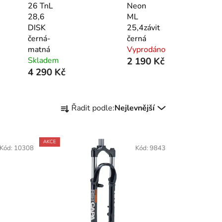
26 TnL
Neon
28,6
ML
DISK
25,4závit
černá-
černá
matná
Vyprodáno
Skladem
2 190 Kč
4 290 Kč
Ř
Řadit podle:
Nejlevnější
a
z
e
AKCE
Kód:
10308
Kód:
9843
n
í
p
r
o
d