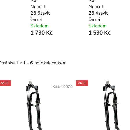
RST
RST
Neon T
Neon T
28,6závit
25,4závit
černá
černá
Skladem
Skladem
1 790 Kč
1 590 Kč
Stránka
1
z
1
-
6
položek celkem
V
AKCE
AKCE
ý
Kód:
10070
p
s
p
r