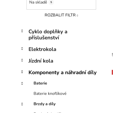
Na skladě
5
p
a
ROZBALIT FILTR
n
e
K
Přeskočit
l
Cyklo doplňky a
a
kategorie
příslušenství
t
e
Elektrokola
g
o
Jízdní kola
r
i
Komponenty a náhradní díly
e
Baterie
i
Baterie knoflíkové
Brzdy a díly