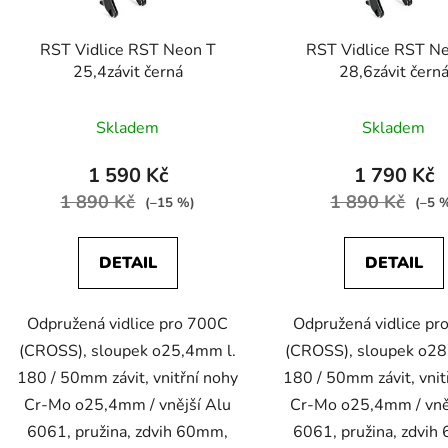
o
d
RST Vidlice RST Neon T
RST Vidlice RST N
u
25,4závit černá
28,6závit čern
k
t
Skladem
Skladem
ů
1 590 Kč
1 790 Kč
1 890 Kč
1 890 Kč
(–15 %)
(–5 
DETAIL
DETAIL
Odpružená vidlice pro 700C
Odpružená vidlice p
(CROSS), sloupek o25,4mm l.
(CROSS), sloupek o28
180 / 50mm závit, vnitřní nohy
180 / 50mm závit, vnit
Cr-Mo o25,4mm / vnější Alu
Cr-Mo o25,4mm / vně
6061, pružina, zdvih 60mm,
6061, pružina, zdvi