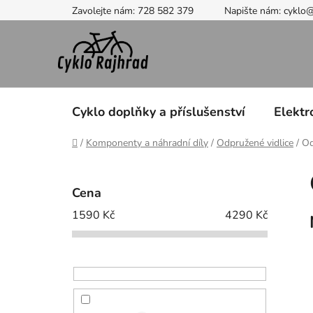
Přejít
Zavolejte nám: 728 582 379
Napište nám: cyklo
na
obsah
Cyklo doplňky a příslušenství
Elektr
Domů
/
Komponenty a náhradní díly
/
Odpružené vidlice
/
Od
P
o
Cena
s
1590
Kč
4290
Kč
t
r
a
n
n
í