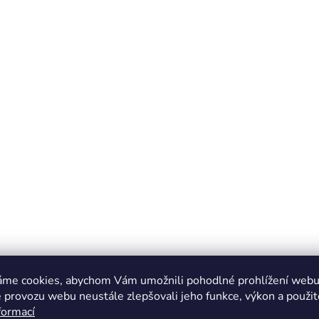
áme cookies, abychom Vám umožnili pohodlné prohlížení webu 
 provozu webu neustále zlepšovali jeho funkce, výkon a použit
formací