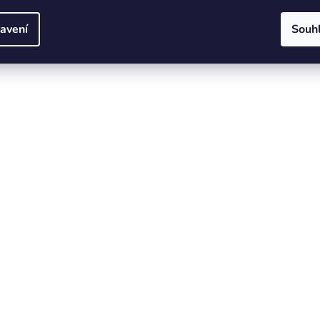
avení
Souh