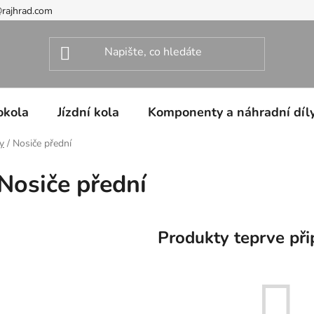
@rajhrad.com
okola
Jízdní kola
Komponenty a náhradní díl
y
/
Nosiče přední
Nosiče přední
Produkty teprve při