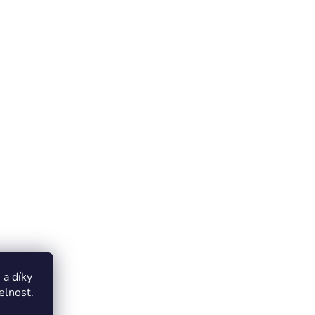
a díky
elnost.