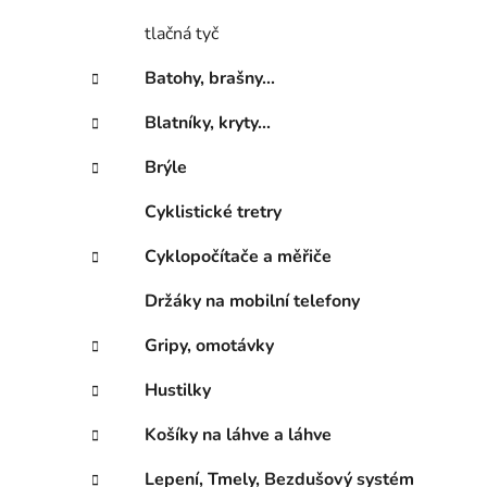
p
tlačná tyč
a
n
Batohy, brašny...
e
Blatníky, kryty...
l
Brýle
Cyklistické tretry
Cyklopočítače a měřiče
Držáky na mobilní telefony
Gripy, omotávky
Hustilky
Košíky na láhve a láhve
Lepení, Tmely, Bezdušový systém