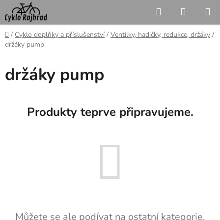
Přejít
Hledat
NÁKUP
na
KOŠÍK
obsah
Domů
/
Cyklo doplňky a příslušenství
/
Ventilky, hadičky, redukce, držáky
/
držáky pump
držáky pump
Produkty teprve připravujeme.
Můžete se ale podívat na ostatní kategorie.