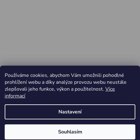
Používáme cookies, abychom Vám umožnili pohodlné
prohlížení webu a díky analýze provozu webu neustále
zlepšovali jeho funkce, výkon a použitelnost.
Více
informací
Nastavení
Vytvořil Shoptet
Souhlasím
Copyright 2026
Jiří Minařík - Cyklo Rajhrad
. Všechna
Od pátku 3.4. do pondělí 6.4.2026 ZAVŘENO