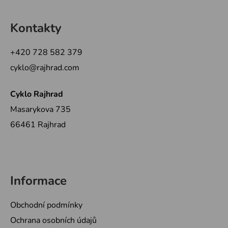
Z
á
Kontakty
p
a
+420 728 582 379
t
cyklo@rajhrad.com
í
Cyklo Rajhrad
Masarykova 735
66461 Rajhrad
Informace
Obchodní podmínky
Ochrana osobních údajů