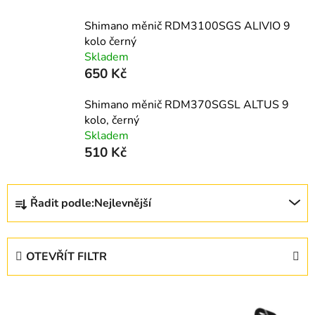
Shimano měnič RDM3100SGS ALIVIO 9
kolo černý
Skladem
650 Kč
Shimano měnič RDM370SGSL ALTUS 9
kolo, černý
Skladem
510 Kč
Ř
Řadit podle:
Nejlevnější
a
z
e
OTEVŘÍT FILTR
n
í
V
p