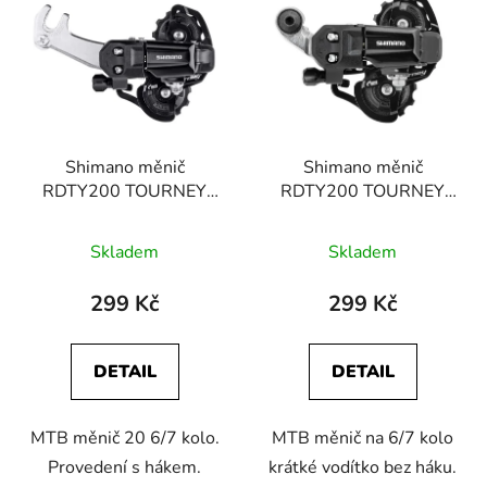
ý
r
p
o
i
d
s
u
p
k
r
t
Shimano měnič
Shimano měnič
o
ů
RDTY200 TOURNEY
RDTY200 TOURNEY
d
6/7 kolo kr. vod. s
6/7 kolo, kr. vodítko bez
u
hákem
háku
Skladem
Skladem
k
t
299 Kč
299 Kč
ů
DETAIL
DETAIL
MTB měnič 20 6/7 kolo.
MTB měnič na 6/7 kolo
Provedení s hákem.
krátké vodítko bez háku.