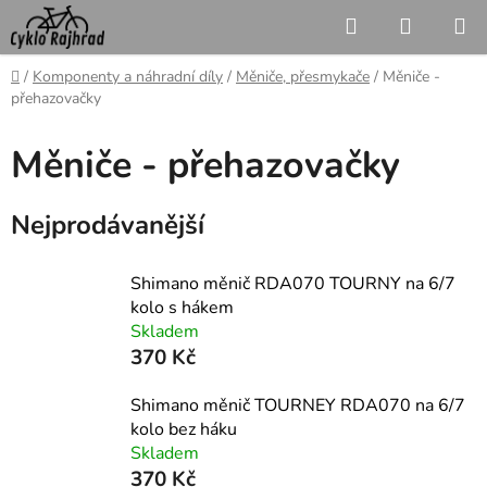
Přejít
Hledat
NÁKUP
na
KOŠÍK
obsah
Domů
/
Komponenty a náhradní díly
/
Měniče, přesmykače
/
Měniče -
přehazovačky
Měniče - přehazovačky
Nejprodávanější
Shimano měnič RDA070 TOURNY na 6/7
kolo s hákem
Skladem
370 Kč
Shimano měnič TOURNEY RDA070 na 6/7
kolo bez háku
Skladem
370 Kč