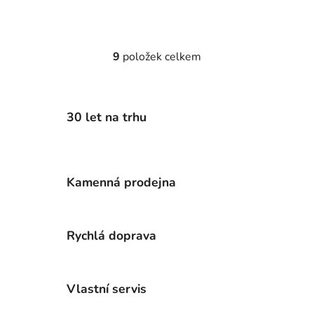
9
položek celkem
O
v
l
á
30 let na trhu
d
a
c
í
Kamenná prodejna
p
r
v
k
Rychlá doprava
y
v
ý
Vlastní servis
p
i