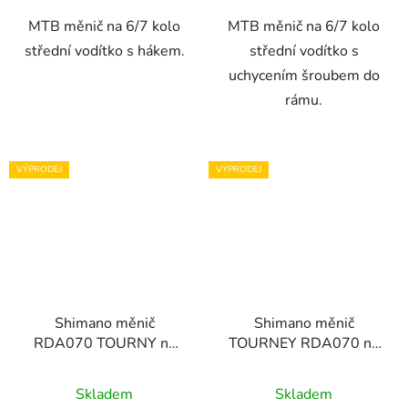
MTB měnič na 6/7 kolo
MTB měnič na 6/7 kolo
střední vodítko s hákem.
střední vodítko s
uchycením šroubem do
rámu.
VÝPRODEJ
VÝPRODEJ
Shimano měnič
Shimano měnič
RDA070 TOURNY na
TOURNEY RDA070 na
6/7 kolo s hákem
6/7 kolo bez háku
Skladem
Skladem