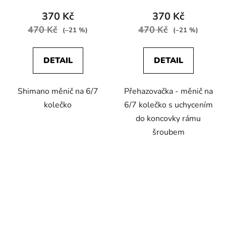
370 Kč
370 Kč
470 Kč
470 Kč
(–21 %)
(–21 %)
DETAIL
DETAIL
Shimano měnič na 6/7
Přehazovačka - měnič na
kolečko
6/7 kolečko s uchycením
do koncovky rámu
šroubem