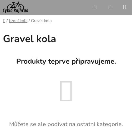
Přejít
Hledat
NÁKUP
na
KOŠÍK
obsah
Domů
/
Jízdní kola
/
Gravel kola
Gravel kola
Produkty teprve připravujeme.
Můžete se ale podívat na ostatní kategorie.