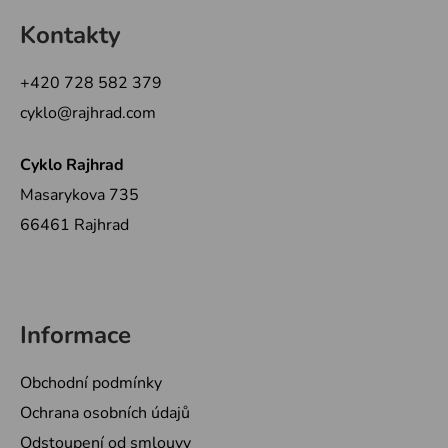
á
Kontakty
p
a
+420 728 582 379
t
cyklo@rajhrad.com
í
Cyklo Rajhrad
Masarykova 735
66461 Rajhrad
Informace
Obchodní podmínky
Ochrana osobních údajů
Odstoupení od smlouvy