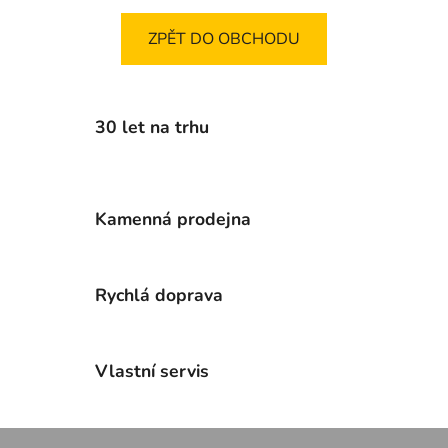
ZPĚT DO OBCHODU
30 let na trhu
Kamenná prodejna
Rychlá doprava
Vlastní servis
Z