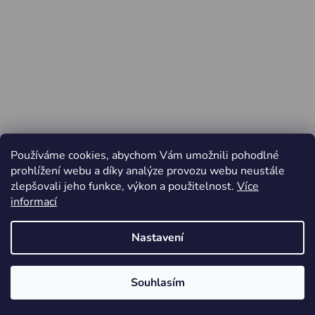
Používáme cookies, abychom Vám umožnili pohodlné
prohlížení webu a díky analýze provozu webu neustále
zlepšovali jeho funkce, výkon a použitelnost.
Více
informací
Nastavení
Vytvořil Shoptet
Souhlasím
Copyright 2026
Jiří Minařík - Cyklo Rajhrad
. Všechna
Od pátku 3.4. do pondělí 6.4.2026 ZAVŘENO
práva vyhrazena.