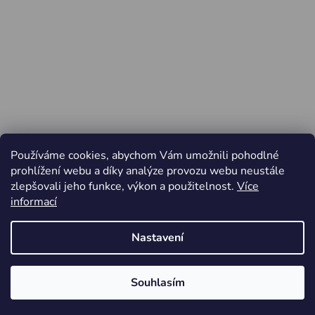
Používáme cookies, abychom Vám umožnili pohodlné
prohlížení webu a díky analýze provozu webu neustále
zlepšovali jeho funkce, výkon a použitelnost.
Více
informací
Nastavení
Vytvořil Shoptet
Souhlasím
Copyright 2026
Jiří Minařík - Cyklo Rajhrad
. Všechna
Od pátku 3.4. do pondělí 6.4.2026 ZAVŘENO
práva vyhrazena.