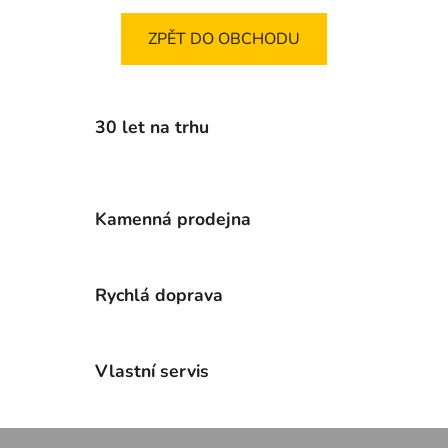
ZPĚT DO OBCHODU
30 let na trhu
Kamenná prodejna
Rychlá doprava
Vlastní servis
Z