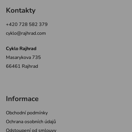
á
Kontakty
p
a
+420 728 582 379
t
cyklo@rajhrad.com
í
Cyklo Rajhrad
Masarykova 735
66461 Rajhrad
Informace
Obchodní podmínky
Ochrana osobních údajů
Odstoupení od smlouvy