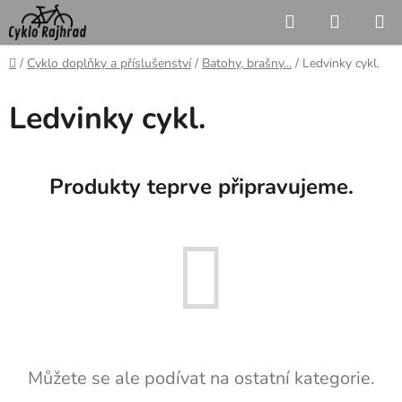
Přejít
Hledat
NÁKUP
na
KOŠÍK
obsah
Domů
/
Cyklo doplňky a příslušenství
/
Batohy, brašny...
/
Ledvinky cykl.
Ledvinky cykl.
Produkty teprve připravujeme.
Můžete se ale podívat na ostatní kategorie.