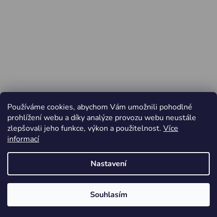
Používáme cookies, abychom Vám umožnili pohodlné
prohlížení webu a díky analýze provozu webu neustále
zlepšovali jeho funkce, výkon a použitelnost.
Více
informací
Nastavení
Vytvořil Shoptet
Souhlasím
Copyright 2026
Jiří Minařík - Cyklo Rajhrad
. Všechna
Od pátku 3.4. do pondělí 6.4.2026 ZAVŘENO
práva vyhrazena.