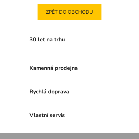
ZPĚT DO OBCHODU
30 let na trhu
Kamenná prodejna
Rychlá doprava
Vlastní servis
Z