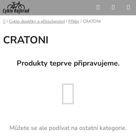
Přejít
Hledat
NÁKUP
na
KOŠÍK
obsah
Domů
/
Cyklo doplňky a příslušenství
/
Přilby
/
CRATONI
CRATONI
Produkty teprve připravujeme.
Můžete se ale podívat na ostatní kategorie.