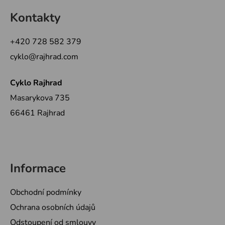
á
Kontakty
p
a
+420 728 582 379
t
cyklo@rajhrad.com
í
Cyklo Rajhrad
Masarykova 735
66461 Rajhrad
Informace
Obchodní podmínky
Ochrana osobních údajů
Odstoupení od smlouvy