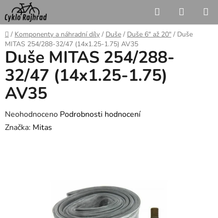
Přejít
Hledat
NÁKUP
na
KOŠÍK
obsah
Domů
/
Komponenty a náhradní díly
/
Duše
/
Duše 6" až 20"
/
Duše
MITAS 254/288-32/47 (14x1.25-1.75) AV35
Duše MITAS 254/288-
32/47 (14x1.25-1.75)
AV35
Průměrné
Neohodnoceno
Podrobnosti hodnocení
hodnocení
Značka:
Mitas
produktu
je
0,0
z
5
hvězdiček.