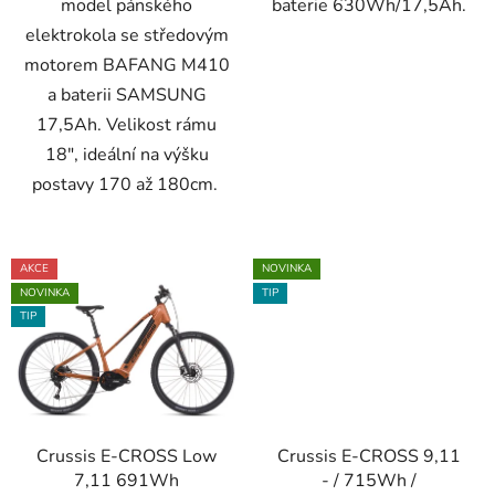
model pánského
baterie 630Wh/17,5Ah.
elektrokola se středovým
motorem BAFANG M410
a baterii SAMSUNG
17,5Ah. Velikost rámu
18", ideální na výšku
postavy 170 až 180cm.
AKCE
NOVINKA
NOVINKA
TIP
TIP
Crussis E-CROSS Low
Crussis E-CROSS 9,11
7,11 691Wh
- / 715Wh /