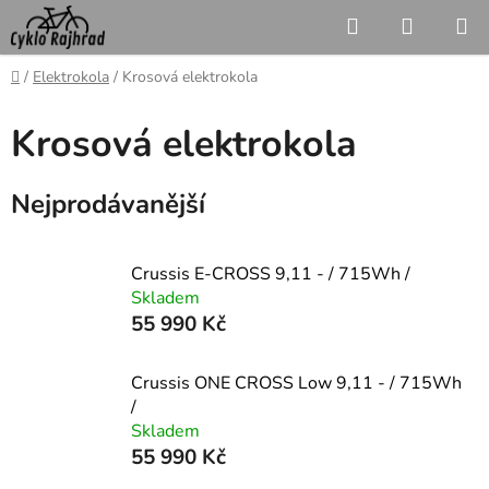
Přejít
Hledat
NÁKUP
na
KOŠÍK
obsah
Domů
/
Elektrokola
/
Krosová elektrokola
Krosová elektrokola
Nejprodávanější
Crussis E-CROSS 9,11 - / 715Wh /
Skladem
55 990 Kč
Crussis ONE CROSS Low 9,11 - / 715Wh
/
Skladem
55 990 Kč