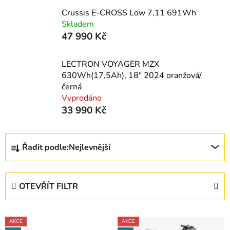
Crussis E-CROSS Low 7,11 691Wh
Skladem
47 990 Kč
LECTRON VOYAGER MZX
630Wh(17,5Ah), 18" 2024 oranžová/
černá
Vyprodáno
33 990 Kč
Ř
Řadit podle:
Nejlevnější
a
z
e
OTEVŘÍT FILTR
n
í
V
p
AKCE
AKCE