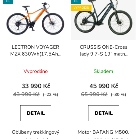
ý
r
TIP
TIP
p
o
VÝPRODEJ
i
d
s
u
p
k
r
t
LECTRON VOYAGER
CRUSSIS ONE-Cross
o
ů
MZX 630Wh(17,5Ah),
lady 9.7-S 19" matná
d
18" 2024 oranžová/
modrá
u
černá
Vyprodáno
Skladem
k
t
33 990 Kč
45 990 Kč
ů
43 990 Kč
65 990 Kč
(–22 %)
(–30 %)
DETAIL
DETAIL
Oblíbený trekkingový
Motor BAFANG M500,