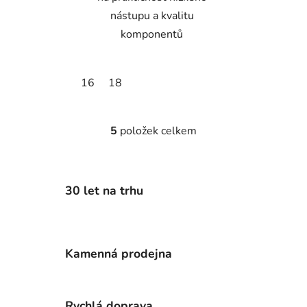
nástupu a kvalitu
komponentů
16
18
5
položek celkem
O
v
l
á
30 let na trhu
d
a
c
í
Kamenná prodejna
p
r
v
k
Rychlá doprava