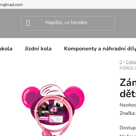
@rajhrad.com
okola
Jízdní kola
Komponenty a náhradní díl
Domů
/
Cyklo
FORCE la
Zá
dět
Průměr
Neoho
hodnoc
Značka
produk
Dostup
je