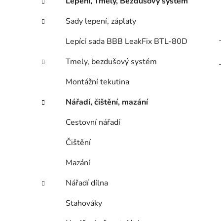
Lepení, Tmely, Bezdušový systém
Sady lepení, záplaty
Lepící sada BBB LeakFix BTL-80D
Tmely, bezdušový systém
Montážní tekutina
Nářadí, čištění, mazání
Cestovní nářadí
Čištění
Mazání
Nářadí dílna
Stahováky