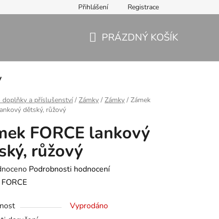
Přihlášení
Registrace
PRÁZDNÝ KOŠÍK
NÁKUPNÍ
KOŠÍK
y
 doplňky a příslušenství
/
Zámky
/
Zámky
/
Zámek
nkový dětský, růžový
mek FORCE lankový
ský, růžový
né
dnoceno
Podrobnosti hodnocení
ení
:
FORCE
tu
nost
Vyprodáno