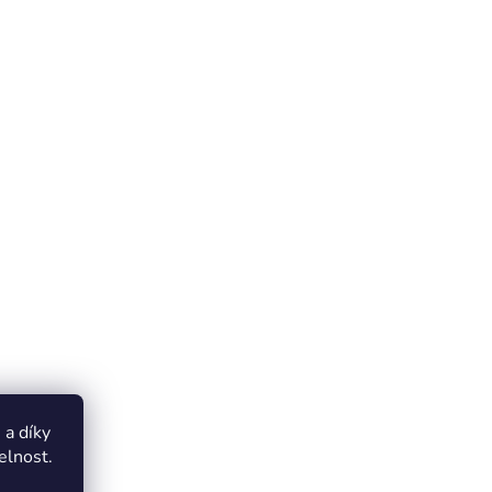
a díky
elnost.