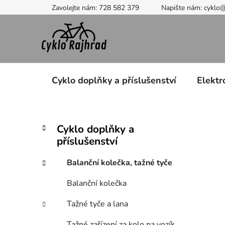
Přejít
Zavolejte nám: 728 582 379
Napište nám: cyklo
na
obsah
Cyklo doplňky a příslušenství
Elektr
P
K
Přeskočit
Cyklo doplňky a
a
kategorie
o
příslušenství
t
s
e
t
Balanční kolečka, tažné tyče
g
r
o
Balanční kolečka
a
r
i
n
Tažné tyče a lana
e
n
Tažné zařízení za kolo na vozík