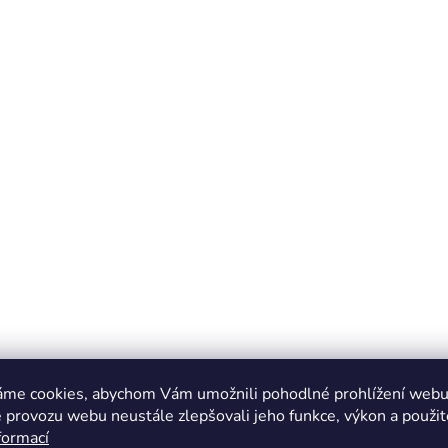
áme cookies, abychom Vám umožnili pohodlné prohlížení webu 
 provozu webu neustále zlepšovali jeho funkce, výkon a použit
formací