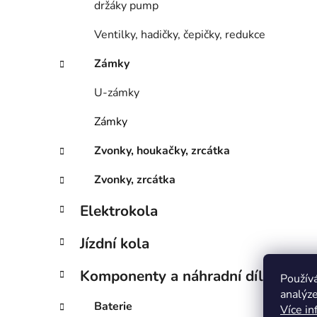
držáky pump
Ventilky, hadičky, čepičky, redukce
Zámky
U-zámky
Zámky
Zvonky, houkačky, zrcátka
Zvonky, zrcátka
Elektrokola
Jízdní kola
Komponenty a náhradní díly
Použív
analýze
Baterie
Více in