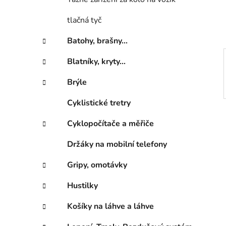
í
p
tlačná tyč
a
n
Batohy, brašny...
e
Blatníky, kryty...
l
Brýle
Cyklistické tretry
Cyklopočítače a měřiče
Držáky na mobilní telefony
Gripy, omotávky
Hustilky
Košíky na láhve a láhve