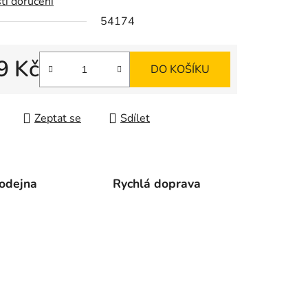
ti doručení
54174
ek.
9 Kč
DO KOŠÍKU
 cena:
Zeptat se
Sdílet
odejna
Rychlá doprava