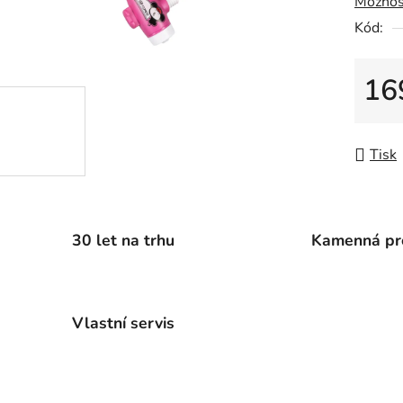
Možnos
0,0
Kód:
z
5
hvězdič
16
Měrná
Tisk
30 let na trhu
Kamenná pr
Vlastní servis