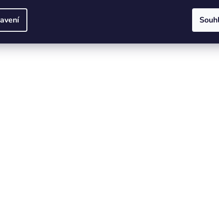
avení
Souh