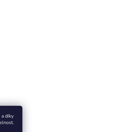
a díky
elnost.