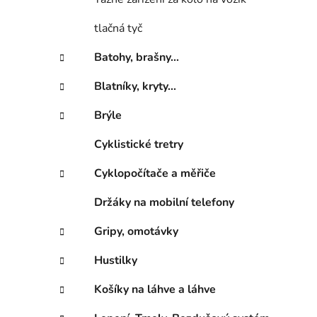
í
p
tlačná tyč
a
n
Batohy, brašny...
e
Blatníky, kryty...
l
Brýle
Cyklistické tretry
Cyklopočítače a měřiče
Držáky na mobilní telefony
Gripy, omotávky
Hustilky
Košíky na láhve a láhve