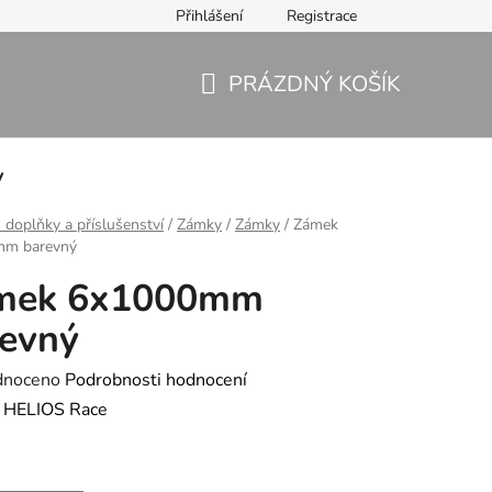
Přihlášení
Registrace
PRÁZDNÝ KOŠÍK
NÁKUPNÍ
KOŠÍK
y
 doplňky a příslušenství
/
Zámky
/
Zámky
/
Zámek
mm barevný
mek 6x1000mm
evný
né
dnoceno
Podrobnosti hodnocení
ení
:
HELIOS Race
tu