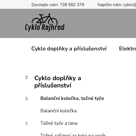
Přejít
Zavolejte nám: 728 582 379
Napište nám: cyklo
na
obsah
Cyklo doplňky a příslušenství
Elektr
P
K
Přeskočit
Cyklo doplňky a
a
kategorie
o
příslušenství
t
s
e
t
Balanční kolečka, tažné tyče
g
r
o
Balanční kolečka
a
r
i
n
Tažné tyče a lana
e
n
Tažné zařízení za kolo na vozík