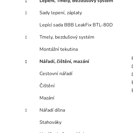
Lepení, Tmely, Bezdušový systém
Sady lepení, záplaty
Lepící sada BBB LeakFix BTL-80D
Tmely, bezdušový systém
Montážní tekutina
Nářadí, čištění, mazání
Cestovní nářadí
Čištění
Mazání
Nářadí dílna
Stahováky