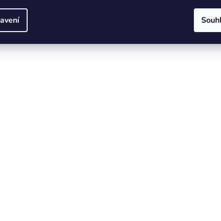
avení
Souh