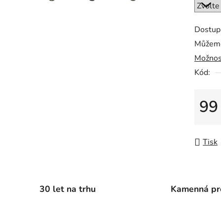
0,0
z
5
Dostup
hvězdič
Můžeme
Možnos
Kód:
99
Měrná
Tisk
30 let na trhu
Kamenná pr