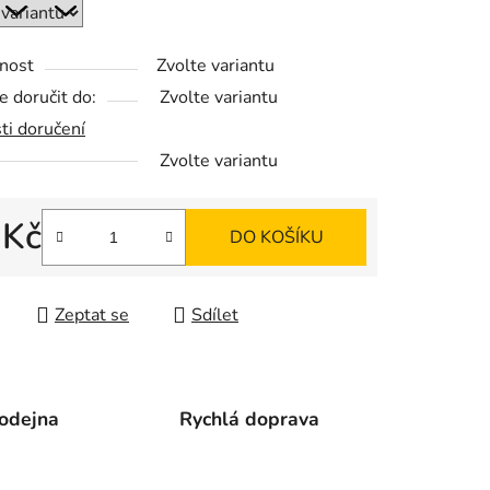
nost
Zvolte variantu
ek.
 doručit do:
Zvolte variantu
ti doručení
Zvolte variantu
 Kč
DO KOŠÍKU
 cena:
Zeptat se
Sdílet
odejna
Rychlá doprava