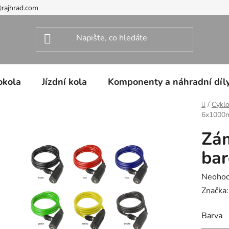
@rajhrad.com
okola
Jízdní kola
Komponenty a náhradní díl
Domů
/
Cyklo
6x1000
Zá
bar
Průměr
Neoho
hodnoc
Značka
produk
Barva
je