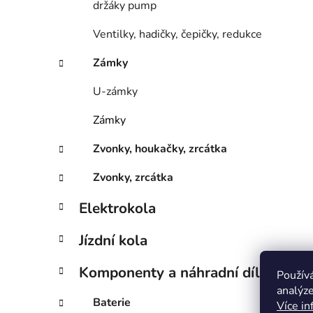
držáky pump
Ventilky, hadičky, čepičky, redukce
Zámky
U-zámky
Zámky
Zvonky, houkačky, zrcátka
Zvonky, zrcátka
Elektrokola
Jízdní kola
Komponenty a náhradní díly
Použív
analýze
Baterie
Více in