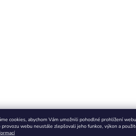
áme cookies, abychom Vám umožnili pohodlné prohlížení webu 
 provozu webu neustále zlepšovali jeho funkce, výkon a použit
formací