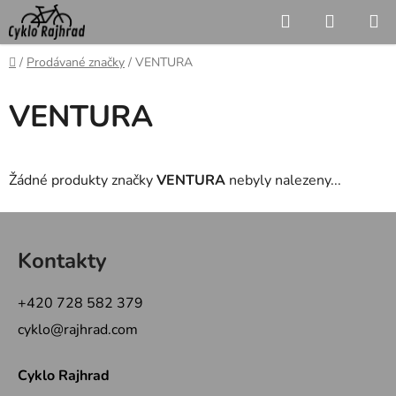
Přejít
Hledat
NÁKUP
na
KOŠÍK
obsah
Domů
/
Prodávané značky
/
VENTURA
VENTURA
Žádné produkty značky
VENTURA
nebyly nalezeny...
Z
á
Kontakty
p
a
+420 728 582 379
t
cyklo@rajhrad.com
í
Cyklo Rajhrad