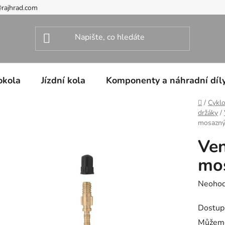
@rajhrad.com
okola
Jízdní kola
Komponenty a náhradní díl
Domů
/
Cyklo
držáky
/
mosazný
Ven
mo
Průměr
Neoho
hodnoc
Dostup
produk
Můžeme
je