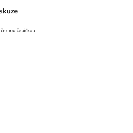
skuze
u černou čepičkou