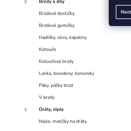
Brzdy a díly
Nast
Brzdové destičky
Brzdové gumičky
Hadičky, olivy, kapaliny
Kotouče
Kotoučové brzdy
Lanka, bowdeny, koncovky
Páky, páčky brzd
V brzdy
Dráty, niple
Niple, matičky na dráty