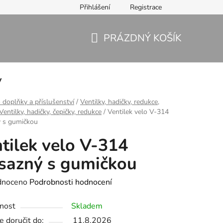
Přihlášení
Registrace
PRÁZDNÝ KOŠÍK
NÁKUPNÍ
KOŠÍK
y
 doplňky a příslušenství
/
Ventilky, hadičky, redukce,
Ventilky, hadičky, čepičky, redukce
/
Ventilek velo V-314
 s gumičkou
tilek velo V-314
sazný s gumičkou
né
dnoceno
Podrobnosti hodnocení
ení
nost
Skladem
tu
 doručit do:
11.8.2026