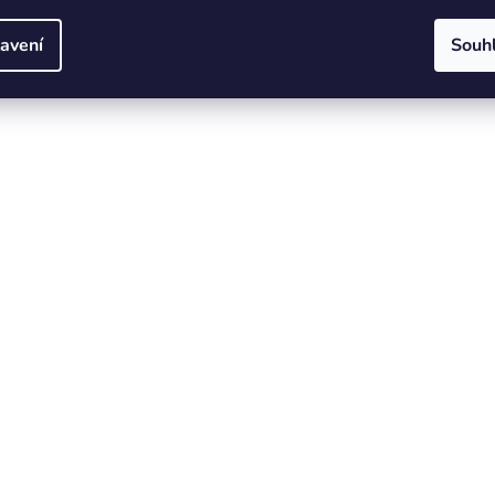
avení
Souh