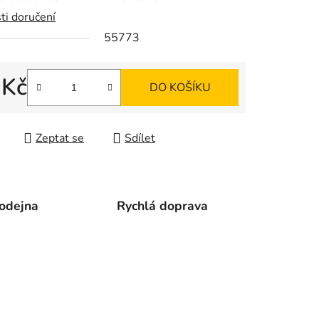
ti doručení
55773
ek.
 Kč
DO KOŠÍKU
 cena:
Zeptat se
Sdílet
odejna
Rychlá doprava