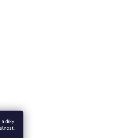
a díky
elnost.