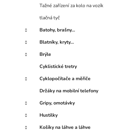
n
Tažné zařízení za kolo na vozík
í
p
tlačná tyč
a
n
Batohy, brašny...
e
Blatníky, kryty...
l
Brýle
Cyklistické tretry
Cyklopočítače a měřiče
Držáky na mobilní telefony
Gripy, omotávky
Hustilky
Košíky na láhve a láhve