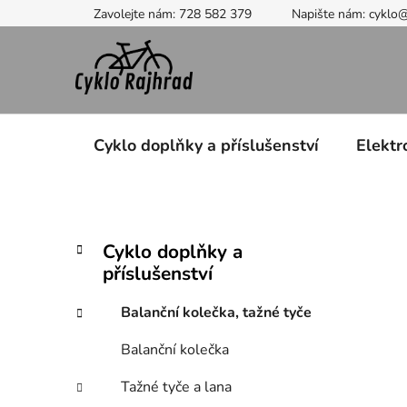
Přejít
Zavolejte nám: 728 582 379
Napište nám: cyklo
na
obsah
Cyklo doplňky a příslušenství
Elektr
P
K
Přeskočit
Cyklo doplňky a
a
kategorie
o
příslušenství
t
s
e
t
Balanční kolečka, tažné tyče
g
r
o
Balanční kolečka
a
r
i
n
Tažné tyče a lana
e