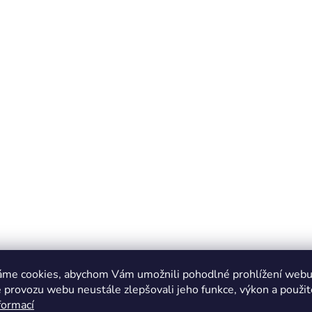
áme cookies, abychom Vám umožnili pohodlné prohlížení webu 
 provozu webu neustále zlepšovali jeho funkce, výkon a použit
formací