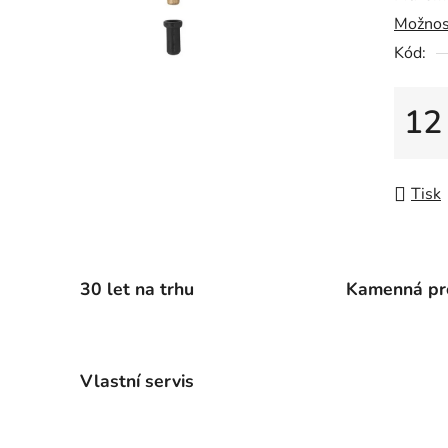
Možnos
0,0
z
Kód:
5
hvězdič
12
Měrná
Tisk
30 let na trhu
Kamenná pr
Vlastní servis