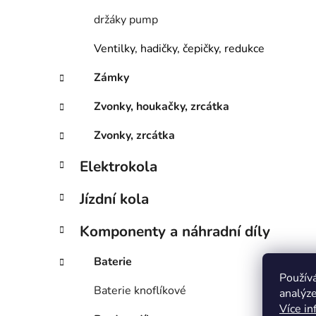
držáky pump
Ventilky, hadičky, čepičky, redukce
Zámky
Zvonky, houkačky, zrcátka
Zvonky, zrcátka
Elektrokola
Jízdní kola
Komponenty a náhradní díly
Baterie
Použív
Baterie knoflíkové
analýze
Více in