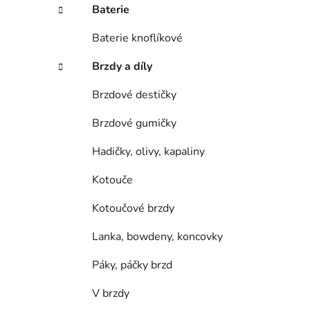
í
Baterie
p
a
Baterie knoflíkové
n
Brzdy a díly
e
l
Brzdové destičky
Brzdové gumičky
Hadičky, olivy, kapaliny
Kotouče
Kotoučové brzdy
Lanka, bowdeny, koncovky
Páky, páčky brzd
V brzdy