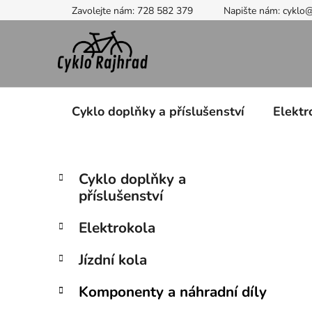
Přejít
Zavolejte nám: 728 582 379
Napište nám: cyklo
na
obsah
Cyklo doplňky a příslušenství
Elektr
P
K
Přeskočit
Cyklo doplňky a
a
kategorie
o
příslušenství
t
s
e
t
Elektrokola
g
r
o
Jízdní kola
a
r
i
n
Komponenty a náhradní díly
e
n