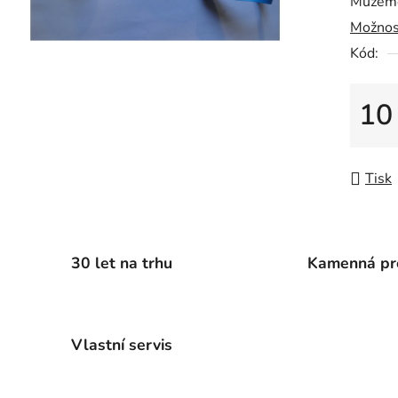
Můžeme
0,0
Možnos
z
5
Kód:
hvězdič
10
Měrná
Tisk
30 let na trhu
Kamenná pr
Vlastní servis