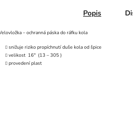
Popis
Di
Velovložka – ochranná páska do ráfku kola
snižuje riziko propíchnutí duše kola od špice
velikost 16" (13 – 305 )
provedení plast