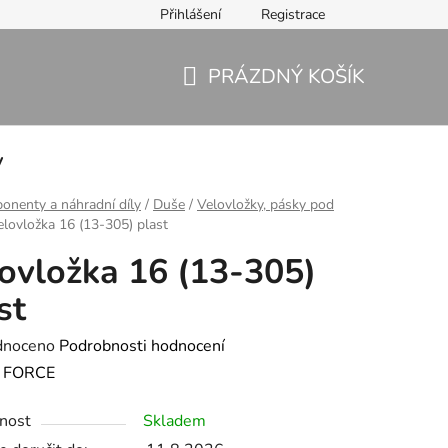
Přihlášení
Registrace
PRÁZDNÝ KOŠÍK
NÁKUPNÍ
KOŠÍK
y
nenty a náhradní díly
/
Duše
/
Velovložky, pásky pod
elovložka 16 (13-305) plast
ovložka 16 (13-305)
st
né
dnoceno
Podrobnosti hodnocení
ení
:
FORCE
tu
nost
Skladem