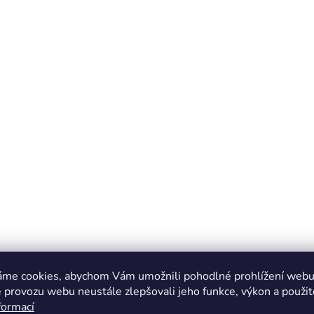
áme cookies, abychom Vám umožnili pohodlné prohlížení webu 
 provozu webu neustále zlepšovali jeho funkce, výkon a použit
formací