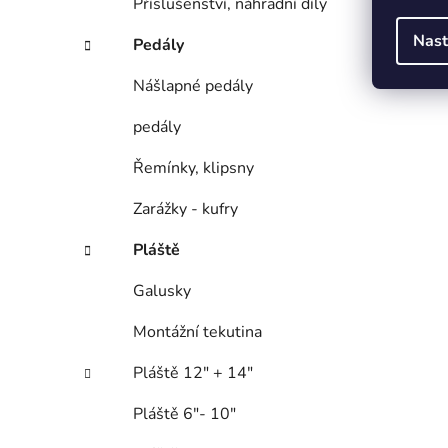
Příslušenství, náhradní díly
Nast
Pedály
Nášlapné pedály
pedály
Řemínky, klipsny
Zarážky - kufry
Pláště
Galusky
Montážní tekutina
Pláště 12" + 14"
Pláště 6"- 10"