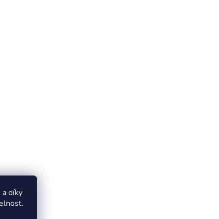
a díky
elnost.