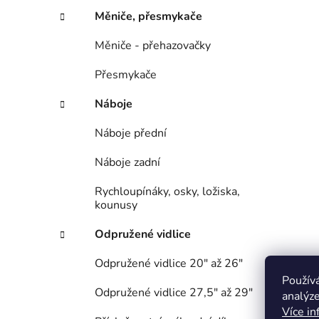
Měniče, přesmykače
Měniče - přehazovačky
Přesmykače
Náboje
Náboje přední
Náboje zadní
Rychloupínáky, osky, ložiska,
kounusy
Odpružené vidlice
Odpružené vidlice 20" až 26"
Použív
Odpružené vidlice 27,5" až 29"
analýze
Více in