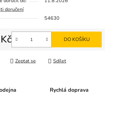
 doručit do:
11.8.2026
ti doručení
54630
ek.
 Kč
DO KOŠÍKU
 cena:
Zeptat se
Sdílet
odejna
Rychlá doprava