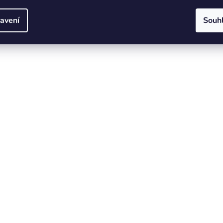
avení
Souh