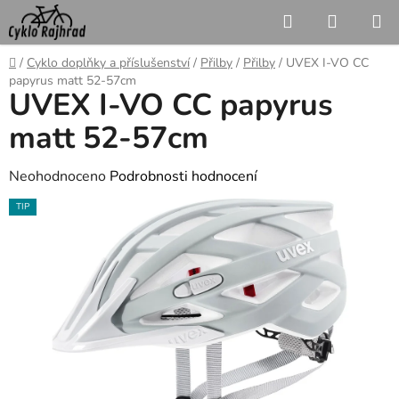
Přejít
Hledat
NÁKUP
na
KOŠÍK
obsah
Domů
/
Cyklo doplňky a příslušenství
/
Přilby
/
Přilby
/
UVEX I-VO CC
papyrus matt 52-57cm
UVEX I-VO CC papyrus
matt 52-57cm
Průměrné
Neohodnoceno
Podrobnosti hodnocení
hodnocení
TIP
produktu
je
0,0
z
5
hvězdiček.