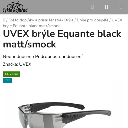
Přejít
Hledat
NÁKUP
na
KOŠÍK
obsah
Domů
/
Cyklo doplňky a příslušenství
/
Brýle
/
Brýle pro dospělé
/
UVEX
brýle Equante black matt/smock
UVEX brýle Equante black
matt/smock
Průměrné
Neohodnoceno
Podrobnosti hodnocení
hodnocení
Značka:
UVEX
produktu
NOVINKA
je
TIP
0,0
z
5
hvězdiček.