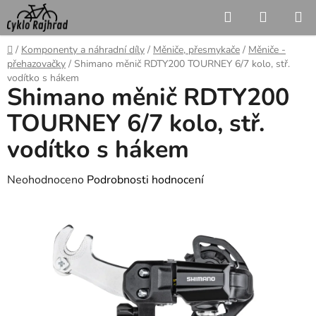
Přejít
Hledat
NÁKUP
na
KOŠÍK
obsah
Domů
/
Komponenty a náhradní díly
/
Měniče, přesmykače
/
Měniče -
přehazovačky
/
Shimano měnič RDTY200 TOURNEY 6/7 kolo, stř.
vodítko s hákem
Shimano měnič RDTY200
TOURNEY 6/7 kolo, stř.
vodítko s hákem
Průměrné
Neohodnoceno
Podrobnosti hodnocení
hodnocení
produktu
je
0,0
z
5
hvězdiček.