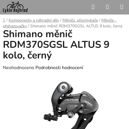
Přejít
Hledat
NÁKUP
na
KOŠÍK
obsah
Domů
/
Komponenty a náhradní díly
/
Měniče, přesmykače
/
Měniče -
přehazovačky
/
Shimano měnič RDM370SGSL ALTUS 9 kolo, černý
Shimano měnič
RDM370SGSL ALTUS 9
kolo, černý
Průměrné
Neohodnoceno
Podrobnosti hodnocení
hodnocení
produktu
je
0,0
z
5
hvězdiček.