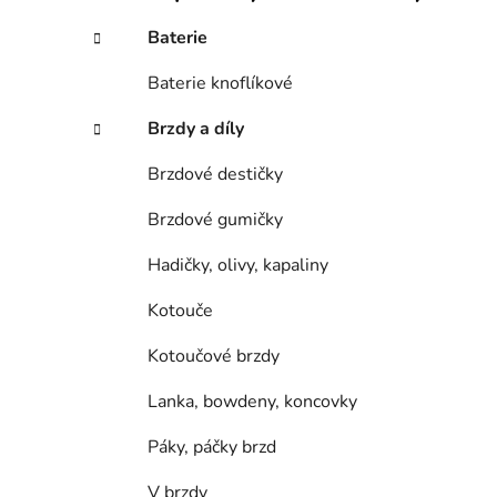
n
í
Baterie
p
a
Baterie knoflíkové
n
Brzdy a díly
e
l
Brzdové destičky
Brzdové gumičky
Hadičky, olivy, kapaliny
Kotouče
Kotoučové brzdy
Lanka, bowdeny, koncovky
Páky, páčky brzd
V brzdy