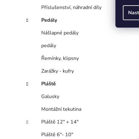
Příslušenství, náhradní díly
Nast
Pedály
Nášlapné pedály
pedály
Řemínky, klipsny
Zarážky - kufry
Pláště
Galusky
Montážní tekutina
Pláště 12" + 14"
Pláště 6"- 10"