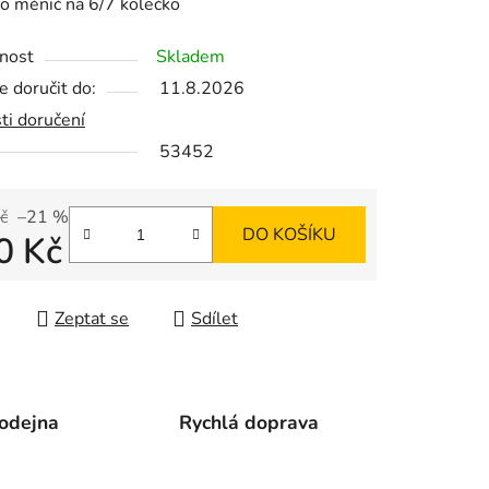
o měnič na 6/7 kolečko
tu
nost
Skladem
 doručit do:
11.8.2026
ti doručení
53452
ek.
č
–21 %
DO KOŠÍKU
0 Kč
 cena:
Zeptat se
Sdílet
odejna
Rychlá doprava