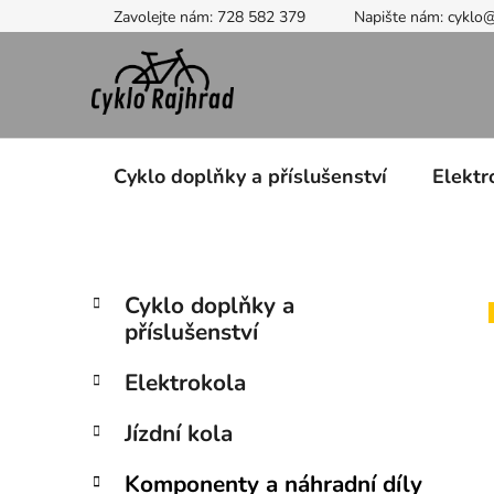
Přejít
Zavolejte nám: 728 582 379
Napište nám: cyklo
na
obsah
Cyklo doplňky a příslušenství
Elektr
P
K
Přeskočit
Cyklo doplňky a
a
kategorie
o
příslušenství
t
s
e
t
Elektrokola
g
r
o
Jízdní kola
a
r
i
n
Komponenty a náhradní díly
e