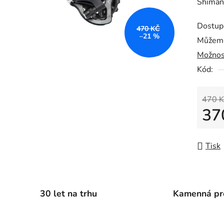
Shiman
produk
je
Dostup
470 KČ
0,0
–21 %
Můžeme
z
Možnos
5
Kód:
hvězdič
470 K
37
Měrná
Tisk
30 let na trhu
Kamenná pr