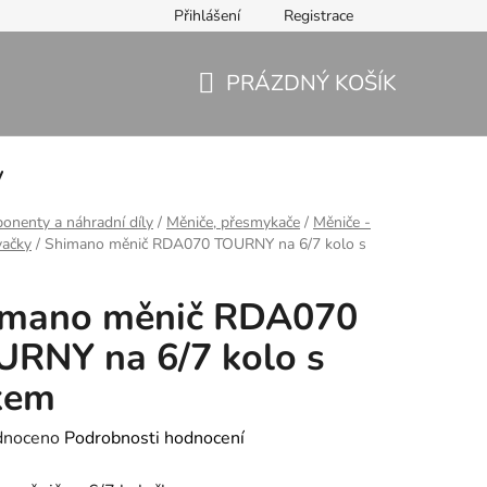
Přihlášení
Registrace
PRÁZDNÝ KOŠÍK
NÁKUPNÍ
KOŠÍK
y
nenty a náhradní díly
/
Měniče, přesmykače
/
Měniče -
vačky
/
Shimano měnič RDA070 TOURNY na 6/7 kolo s
imano měnič RDA070
RNY na 6/7 kolo s
kem
né
dnoceno
Podrobnosti hodnocení
ení