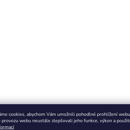
áme cookies, abychom Vám umožnili pohodlné prohlížení webu 
 provozu webu neustále zlepšovali jeho funkce, výkon a použit
formací