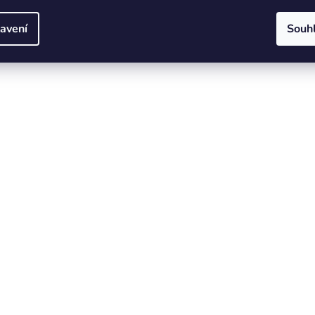
avení
Souh