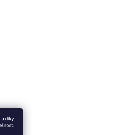
a díky
elnost.