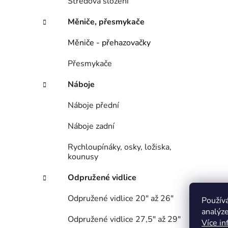
Středová složení
Měniče, přesmykače
Měniče - přehazovačky
Přesmykače
Náboje
Náboje přední
Náboje zadní
Rychloupínáky, osky, ložiska,
kounusy
Odpružené vidlice
Odpružené vidlice 20" až 26"
Použív
analýze
Odpružené vidlice 27,5" až 29"
Více in