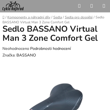
Přejít
Hledat
NÁKUP
na
KOŠÍK
obsah
Domů
/
Komponenty a náhradní díly
/
Sedla
/
Sedla pro dospělé
/
Sedlo
BASSANO Virtual Man 3 Zone Comfort Gel
Sedlo BASSANO Virtual
Man 3 Zone Comfort Gel
Průměrné
Neohodnoceno
Podrobnosti hodnocení
hodnocení
Značka:
BASSANO
produktu
je
0,0
z
5
hvězdiček.