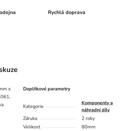
odejna
Rychlá doprava
skuze
4mm x
Doplňkové parametry
6061,
Komponenty a
ka
Kategorie
náhradní díly
Záruka
2 roky
Velikost
80mm