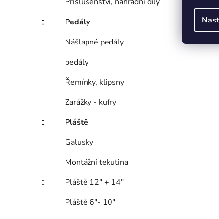
Příslušenství, náhradní díly
Nast
Pedály
Nášlapné pedály
pedály
Řemínky, klipsny
Zarážky - kufry
Pláště
Galusky
Montážní tekutina
Pláště 12" + 14"
Pláště 6"- 10"