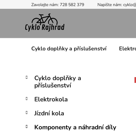
Přejít
Zavolejte nám: 728 582 379
Napište nám: cyklo
na
obsah
Cyklo doplňky a příslušenství
Elektr
P
K
Přeskočit
Cyklo doplňky a
a
kategorie
o
příslušenství
t
s
e
t
Elektrokola
g
r
o
Jízdní kola
a
r
i
n
Komponenty a náhradní díly
e
n