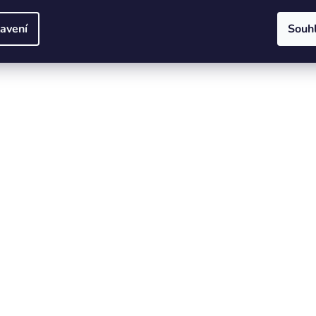
avení
Souh