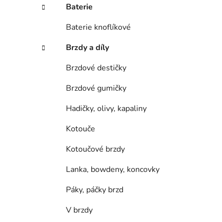
í
Baterie
p
a
Baterie knoflíkové
n
Brzdy a díly
e
l
Brzdové destičky
Brzdové gumičky
Hadičky, olivy, kapaliny
Kotouče
Kotoučové brzdy
Lanka, bowdeny, koncovky
Páky, páčky brzd
V brzdy