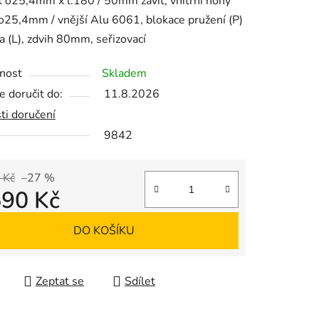
 o25,4mm x l.180 / 50mm závit, vnitřní nohy
25,4mm / vnější Alu 6061, blokace pružení (P)
na (L), zdvih 80mm, seřizovací
ek.
nost
Skladem
 doručit do:
11.8.2026
ti doručení
9842
 Kč
–27 %
590 Kč
 cena:
DO KOŠÍKU
Zeptat se
Sdílet