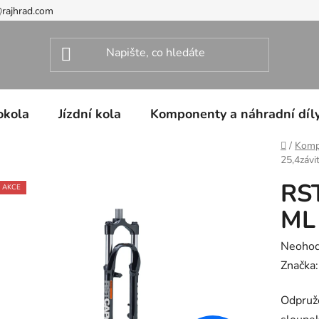
@rajhrad.com
okola
Jízdní kola
Komponenty a náhradní díl
Domů
/
Kompo
25,4závi
RST
AKCE
ML 
Průměr
Neoho
hodnoc
Značka
produk
Odpruž
je