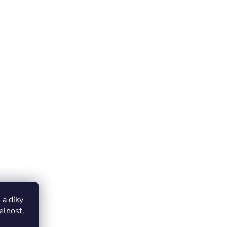
a díky
elnost.