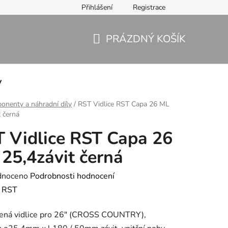
Přihlášení
Registrace
PRÁZDNÝ KOŠÍK
NÁKUPNÍ
KOŠÍK
y
nenty a náhradní díly
/
RST Vidlice RST Capa 26 ML
t černá
 Vidlice RST Capa 26
25,4závit černá
né
dnoceno
Podrobnosti hodnocení
ení
:
RST
tu
ená vidlice pro 26" (CROSS COUNTRY),