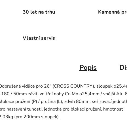
30 let na trhu
Kamenná pr
Vlastní servis
Popis
Di
Odpružená vidlice pro 26" (CROSS COUNTRY), sloupek o25,
l.180 / 50mm závit, vnitřní nohy Cr-Mo o25,4mm / vnější Alu 
blokace pružení (P) / pružina (L), zdvih 80mm, seřizovací jednot
pro nastavení tuhosti, jednotka pro blokaci pružení, hmotnost
2,03kg (pro 200mm sloupek).