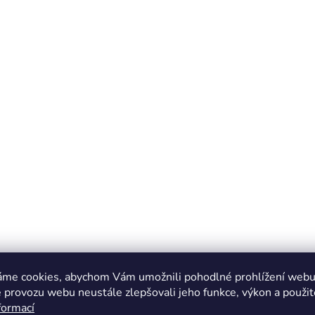
áme cookies, abychom Vám umožnili pohodlné prohlížení webu 
 provozu webu neustále zlepšovali jeho funkce, výkon a použit
formací