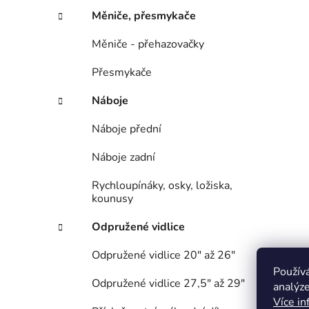
Měniče, přesmykače
Měniče - přehazovačky
Přesmykače
Náboje
Náboje přední
Náboje zadní
Rychloupínáky, osky, ložiska,
kounusy
Odpružené vidlice
Odpružené vidlice 20" až 26"
Použív
Odpružené vidlice 27,5" až 29"
analýze
Více in