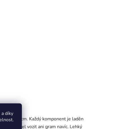
a díky
u 100–125 cm. Každý komponent je laděn
elnost.
oveň nemusel vozit ani gram navíc. Lehký