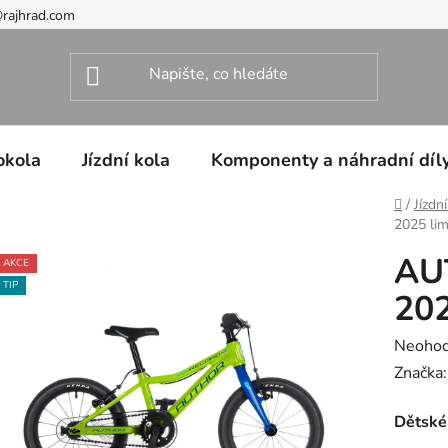
@rajhrad.com
okola
Jízdní kola
Komponenty a náhradní díl
Domů
/
Jízdn
2025 li
AU
AKCE
TIP
202
Průměr
Neoho
hodnoc
Značka
produk
Dětské
je