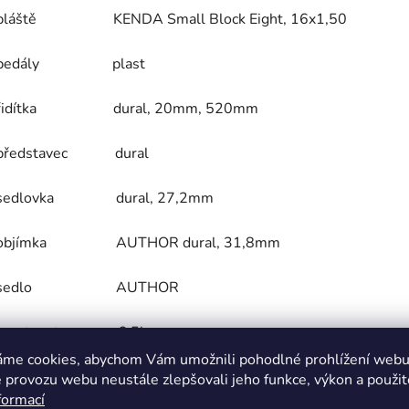
pláště KENDA Small Block Eight, 16x1,50
pedály plast
řidítka dural, 20mm, 520mm
představec dural
sedlovka dural, 27,2mm
objímka AUTHOR dural, 31,8mm
sedlo AUTHOR
hmotnost 6,5kg
áme cookies, abychom Vám umožnili pohodlné prohlížení webu 
Lehké kolo AUTHOR Record ve velikosti 16" pro děti s výško
 provozu webu neustále zlepšovali jeho funkce, výkon a použit
formací
do detailu, aby měl malý jezdec maximální pocit stability a zár