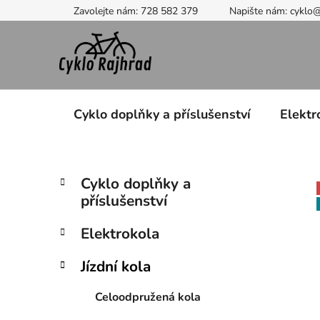
Přejít
Zavolejte nám: 728 582 379
Napište nám: cyklo
na
obsah
Cyklo doplňky a příslušenství
Elektr
P
K
Přeskočit
Cyklo doplňky a
a
kategorie
o
příslušenství
t
s
e
t
Elektrokola
g
r
o
Jízdní kola
a
r
i
n
Celoodpružená kola
e
n