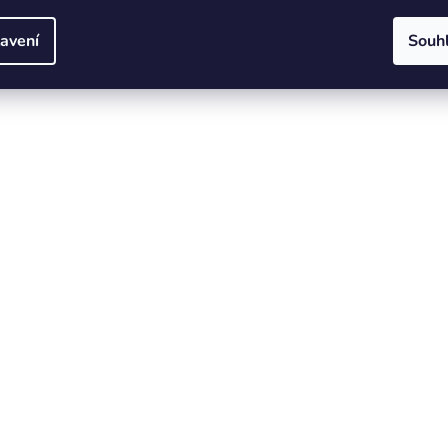
duralový rám a vidlice, ergonomicky upravené V brzdy, lehký d
avení
Souh
pláště Kenda.
Největší motivací při tvorbě dětské kolekce je pro nás radost z j