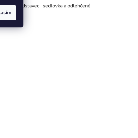
uralový představec i sedlovka a odlehčené
lasím
ízdy.