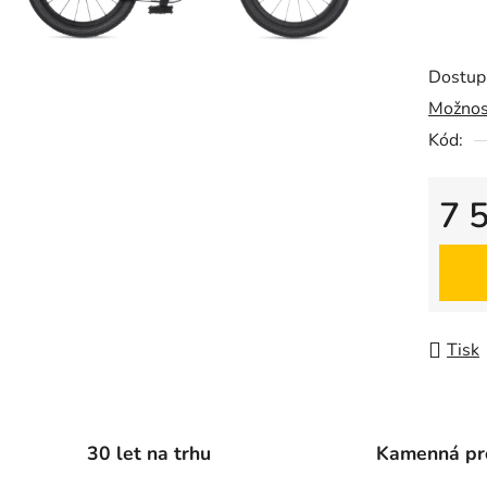
0,0
z
5
Dostup
hvězdič
Možnos
Kód:
7 
Měrná
Tisk
30 let na trhu
Kamenná pr