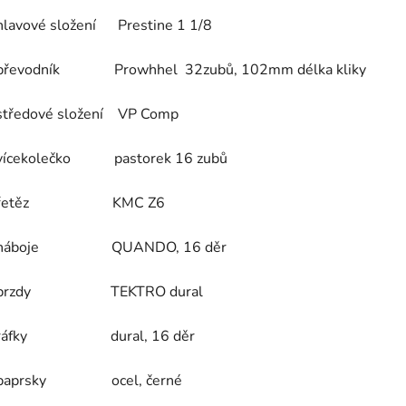
hlavové složení Prestine 1 1/8
převodník Prowhhel 32zubů, 102mm délka kliky
středové složení VP Comp
vícekolečko pastorek 16 zubů
řetěz KMC Z6
náboje QUANDO, 16 děr
brzdy TEKTRO dural
ráfky dural, 16 děr
paprsky ocel, černé