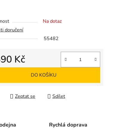
nost
Na dotaz
ek.
ti doručení
55482
590 Kč
 cena:
DO KOŠÍKU
Zeptat se
Sdílet
odejna
Rychlá doprava