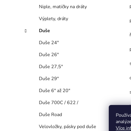
Niple, matičky na dráty
Výplety, dráty
Duše
Duše 24"
Duše 26"
Duše 27,5"
Duše 29"
Duše 6" až 20"
Duše 700C / 622 /
Duše Road
Použív
analýze
Velovložky, pásky pod duše
Více in