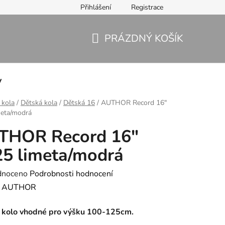
Přihlášení
Registrace
PRÁZDNÝ KOŠÍK
NÁKUPNÍ
KOŠÍK
y
í kola
/
Dětská kola
/
Dětská 16
/
AUTHOR Record 16"
meta/modrá
THOR Record 16"
5 limeta/modrá
né
dnoceno
Podrobnosti hodnocení
ení
:
AUTHOR
tu
 kolo vhodné pro výšku 100-125cm.