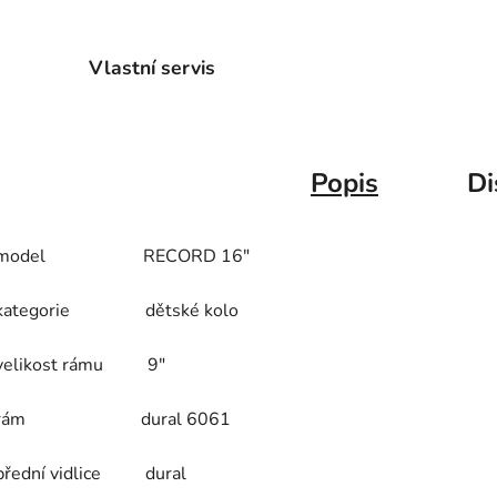
Vlastní servis
Popis
Di
model RECORD 16"
kategorie dětské kolo
velikost rámu 9"
rám dural 6061
přední vidlice dural