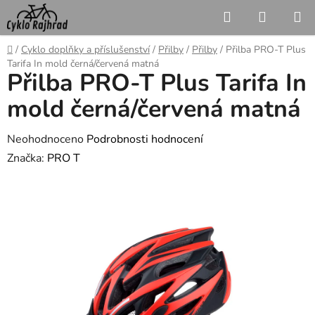
Přejít
Hledat
NÁKUP
na
KOŠÍK
obsah
Domů
/
Cyklo doplňky a příslušenství
/
Přilby
/
Přilby
/
Přilba PRO-T Plus
Tarifa In mold černá/červená matná
Přilba PRO-T Plus Tarifa In
mold černá/červená matná
Průměrné
Neohodnoceno
Podrobnosti hodnocení
hodnocení
Značka:
PRO T
produktu
je
0,0
z
5
hvězdiček.