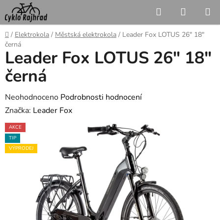
Přejít
Hledat
NÁKUP
na
KOŠÍK
obsah
Domů
/
Elektrokola
/
Městská elektrokola
/
Leader Fox LOTUS 26" 18"
černá
Leader Fox LOTUS 26" 18"
černá
Průměrné
Neohodnoceno
Podrobnosti hodnocení
hodnocení
Značka:
Leader Fox
produktu
AKCE
je
TIP
0,0
VÝPRODEJ
z
5
hvězdiček.