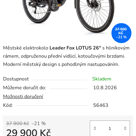
37 900
KČ
–21 %
Městské elektrokolo
Leader Fox LOTUS 26"
s hliníkovým
rámem, odpruženou přední vidlicí, kotoučovými brzdami.
Moderní městský design s pohodlným nastupováním.
Dostupnost
Skladem
Můžeme doručit do:
10.8.2026
Možnosti doručení
Kód:
56463
37 900 Kč
–21 %
29 900 Kč