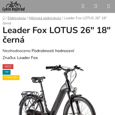
Přejít
Hledat
NÁKUP
na
KOŠÍK
obsah
Domů
/
Elektrokola
/
Městská elektrokola
/
Leader Fox LOTUS 26" 18"
černá
Leader Fox LOTUS 26" 18"
černá
Průměrné
Neohodnoceno
Podrobnosti hodnocení
hodnocení
Značka:
Leader Fox
produktu
AKCE
je
TIP
0,0
VÝPRODEJ
z
5
hvězdiček.