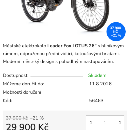
37 900
KČ
–21 %
Městské elektrokolo
Leader Fox LOTUS 26"
s hliníkovým
rámem, odpruženou přední vidlicí, kotoučovými brzdami.
Moderní městský design s pohodlným nastupováním.
Dostupnost
Skladem
Můžeme doručit do:
11.8.2026
Možnosti doručení
Kód:
56463
37 900 Kč
–21 %
29 900 Kč