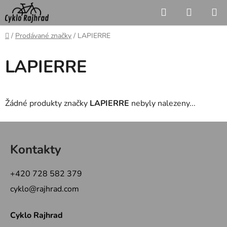
Přejít
Hledat
NÁKUP
na
KOŠÍK
obsah
Domů
/
Prodávané značky
/
LAPIERRE
LAPIERRE
Žádné produkty značky
LAPIERRE
nebyly nalezeny...
Z
á
Kontakty
p
a
+420 728 582 379
t
cyklo@rajhrad.com
í
Cyklo Rajhrad